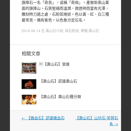
旗降石一名
「奇艮」，或稱
「奇崗」。產猴柴南山東
面的旗降山。石質堅細而溫潤，微透明而富有光澤，
雕刻時刀過之處，石粉若捲狀。色以黃、紅、白三種
最常見，偶有紫色。以色象分定石名。
2014-06-14
在
壽山石介紹
,
與石對話
. 標籤:
壽山石
相關文章
【壽山石】發展
【壽山石】認識壽山石
【壽山石】壽山石種分類
文
←
【雞血石】認識雞血石
【壽山石】山坑石-芙蓉石
章
系
→
導