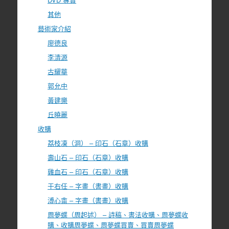
其他
藝術家介紹
廖德良
李清源
古耀華
郭允中
黃建樂
丘曉麗
收購
荔枝凍（洞） – 印石（石章）收購
壽山石 – 印石（石章）收購
雞血石 – 印石（石章）收購
于右任 – 字畫（書畫）收購
溥心畬 – 字畫（書畫）收購
周夢蝶（周起述） – 詩稿、書法收購、周夢蝶收
購、收購周夢蝶、周夢蝶買賣、買賣周夢蝶