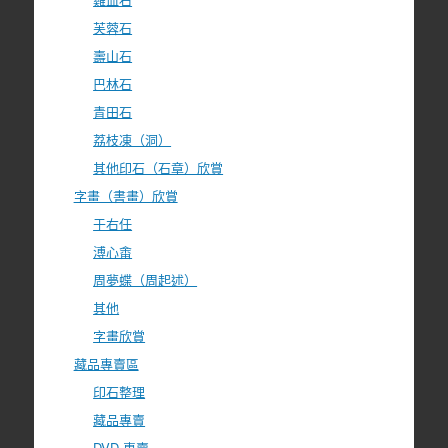
芙蓉石
壽山石
巴林石
青田石
荔枝凍（洞）
其他印石（石章）欣賞
字畫（書畫）欣賞
于右任
溥心畬
周夢蝶（周起述）
其他
字畫欣賞
藏品專賣區
印石整理
藏品專賣
DVD 專賣