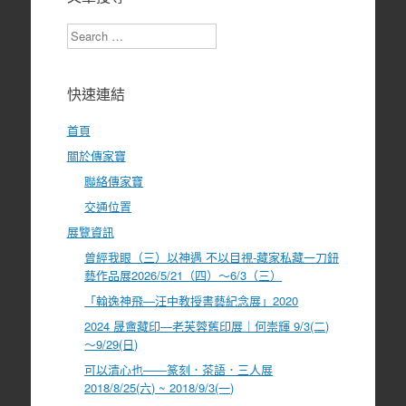
Search
快速連結
首頁
關於傳家寶
聯絡傳家寶
交通位置
展覽資訊
曾經我眼（三）以神遇 不以目視-藏家私藏一刀鈕
藝作品展2026/5/21（四）～6/3（三）
「翰逸神飛—汪中教授書藝紀念展」2020
2024 晟盦藏印—老芙蓉舊印展｜何崇輝 9/3(二)
～9/29(日)
可以清心也――篆刻．茶語．三人展
2018/8/25(六) ~ 2018/9/3(一)