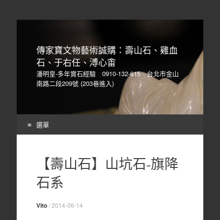
傳家寶文物藝術誠購：壽山石、雞血
石、于右任、溥心畬
潘明皇-多年賞石經驗 0910-132-615 台北市金山
南路二段209號 (203巷進入)
選單
Skip
to
【壽山石】山坑石-旗降
content
石系
Vito
/
2014-06-14