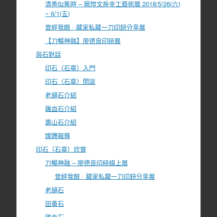
清香似舊時 – 珮愷文房金工藝術展 2018/5/26(六)
~ 6/1(五)
曾經我眼 · 藏家私藏一刀印鈕分享展
【刀暢神融】廖德良印紐展
與石對話
印石（石章）入門
印石（石章）閒談
老撾石介紹
雞血石介紹
壽山石介紹
媒體報導
印石（石章）欣賞
刀暢神融 – 廖德良印紐線上展
曾經我眼 · 藏家私藏一刀印鈕分享展
老撾石
田黃石
雞血石