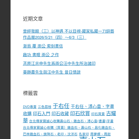
近期文章
曾經我眼（三）以神遇 不以目視-藏家私藏一刀鈕藝
作品展2026/5/21（四）～6/3（三）
漸翁 覆 雨公 索刻書信
啟功 書贈 雨公 之作
茮原江兆申先生爲雨公汪中先生所治諸印
臺靜農先生與汪中先生 昔日情誼
標籤雲
于右任
于右任、溥心畬、字畫
DVD專賣
三色荔枝
印石欣賞
古耀
收購
印石入門
印石收藏
印石買賣
華
台北傳家寶誠心收購壽山石、雞血石、溥心畬(書畫)字畫
台北傳家寶誠心收購（買賣）雞血石、壽山石、昌化雞血石、
巴林雞血石、旗降石、老印、汶洋石
名家印
周夢蝶、周起