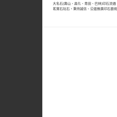
大名石(壽山、昌化、青田、巴林)印石流
茗賞石玩石，秉持誠信、公道推廣印石藝