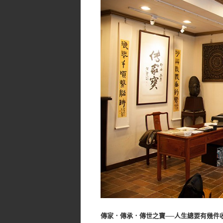
傳家．傳承．傳世之寶──人生總要有幾件