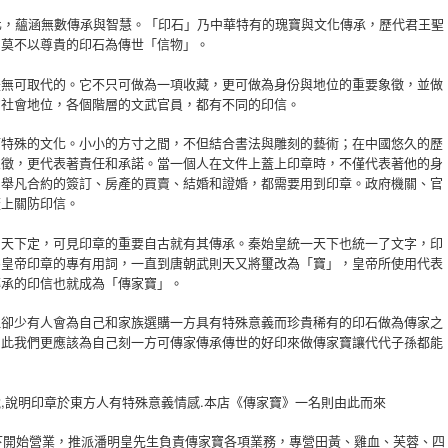
化，蘊涵無數傳承與智慧。「印石」乃中華特有的瑰寶與文化傳承，歷代君王聖
，莫不以尊貴的印石為傳世「信物」。
是無可取代的。它不只可做為一項收藏，更可做為身份與地位的重要象徵，並做
的社會地位，各個階層的文武官員，都有不同的印信。
而特殊的文化。小小的方寸之間，不但結合書法與雕刻的藝術；在中國悠久的歷
象徵，更代表著責任和承諾。當一個人在文件上蓋上印章時，不僅代表著他的身
，舉凡合約的簽訂、房產的買賣、結婚和證婚，都需要用到印章。政府機關、官
蓋上關防印信。
則天下定，可見印章的重要自古就有其傳承。秦始皇統一天下也統一了文字，印
為皇帝印章的專有用詞，一直到唐朝武則天又將璽改為「寶」，皇帝所使用代表
傳承的印信也就成為「傳家寶」。
但卻少有人會為自己和家族選購一方具有特殊意義而珍貴稀有的印石做為傳家之
因此我們更應該為自己刻一方可傳家傳承傳世的好印來做傳家寶讓代代子孫都能
,說明印章於東方人有特殊意義情感.本店《傳家寶》一名則由此而來
持下開始營業，推派潘明皇先生負責傳家寶各項業務，專營田黃、雞血、芙蓉、四