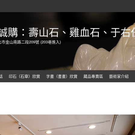
誠購：壽山石、雞血石、于右
北市金山南路二段209號 (203巷進入)
話
印石（石章）欣賞
字畫（書畫）欣賞
藏品專賣區
藝術家介紹