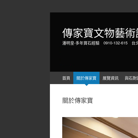
傳家寶文物藝術
潘明皇-多年賞石經驗 0910-132-615 台
Skip
首頁
關於傳家寶
展覽資訊
與石對
to
content
關於傳家寶