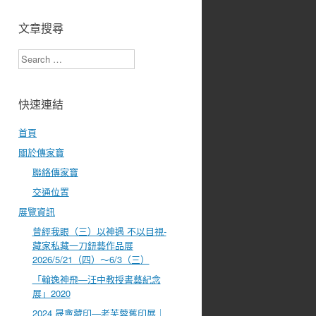
文章搜尋
Search
快速連結
首頁
關於傳家寶
聯絡傳家寶
交通位置
展覽資訊
曾經我眼（三）以神遇 不以目視-
藏家私藏一刀鈕藝作品展
2026/5/21（四）～6/3（三）
「翰逸神飛—汪中教授書藝紀念
展」2020
2024 晟盦藏印—老芙蓉舊印展｜