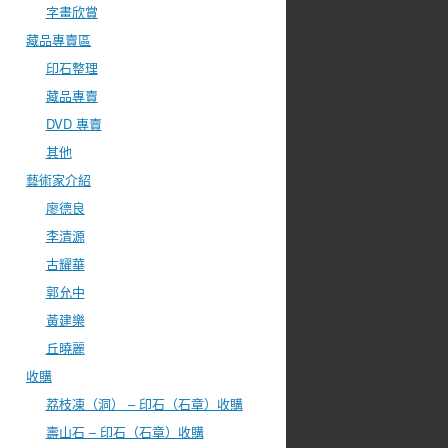
字畫欣賞
藏品專賣區
印石整理
藏品專賣
DVD 專賣
其他
藝術家介紹
廖德良
李清源
古耀華
郭允中
黃建樂
丘曉麗
收購
荔枝凍（洞） – 印石（石章）收購
壽山石 – 印石（石章）收購