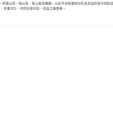
通。阿里山茶、梨山茶、各山茗茶推廣。以此平台和喜好印石及茶品的各方同好
術、茶事文化，共同分享印石、茶品之真善美。