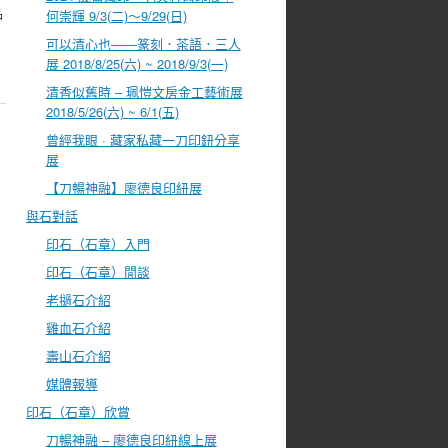
品
何崇輝 9/3(二)～9/29(日)
可以清心也――篆刻．茶語．三人
展 2018/8/25(六) ~ 2018/9/3(一)
清香似舊時 – 珮愷文房金工藝術展
2018/5/26(六) ~ 6/1(五)
曾經我眼 · 藏家私藏一刀印鈕分享
展
【刀暢神融】廖德良印紐展
與石對話
印石（石章）入門
印石（石章）閒談
老撾石介紹
雞血石介紹
壽山石介紹
媒體報導
印石（石章）欣賞
刀暢神融 – 廖德良印紐線上展