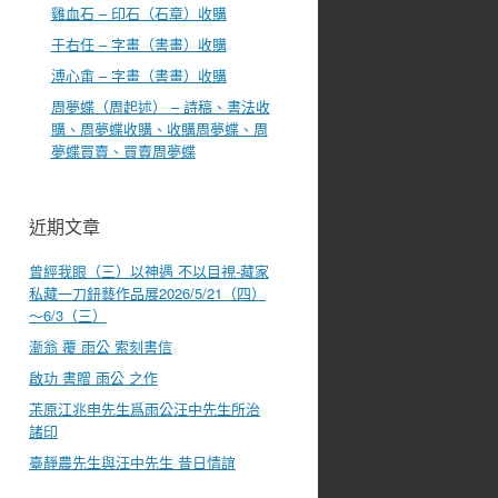
雞血石 – 印石（石章）收購
于右任 – 字畫（書畫）收購
溥心畬 – 字畫（書畫）收購
周夢蝶（周起述） – 詩稿、書法收
購、周夢蝶收購、收購周夢蝶、周
夢蝶買賣、買賣周夢蝶
近期文章
曾經我眼（三）以神遇 不以目視-藏家
私藏一刀鈕藝作品展2026/5/21（四）
～6/3（三）
漸翁 覆 雨公 索刻書信
啟功 書贈 雨公 之作
茮原江兆申先生爲雨公汪中先生所治
諸印
臺靜農先生與汪中先生 昔日情誼