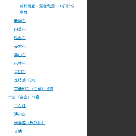
曾經我眼 · 藏家私藏一刀印鈕分
享展
老撾石
田黃石
雞血石
芙蓉石
壽山石
巴林石
青田石
荔枝凍（洞）
其他印石（石章）欣賞
字畫（書畫）欣賞
于右任
溥心畬
周夢蝶（周起述）
其他