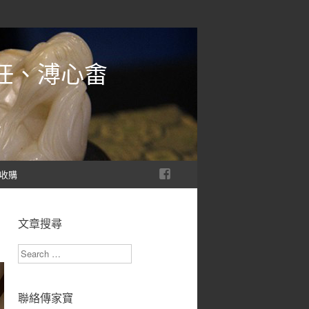
任、溥心畬
收購
文章搜尋
Search
聯絡傳家寶