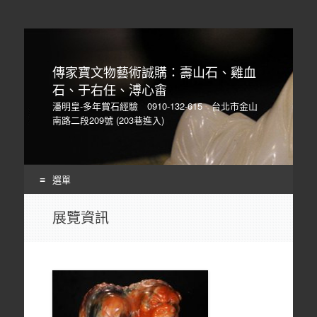
傳家寶文物藝術誠購：壽山石、雞血
石、于右任、溥心畬
潘明皇-多年賞石經驗 0910-132-615 台北市金山
南路二段209號 (203巷進入)
選單
Skip
展覽資訊
to
content