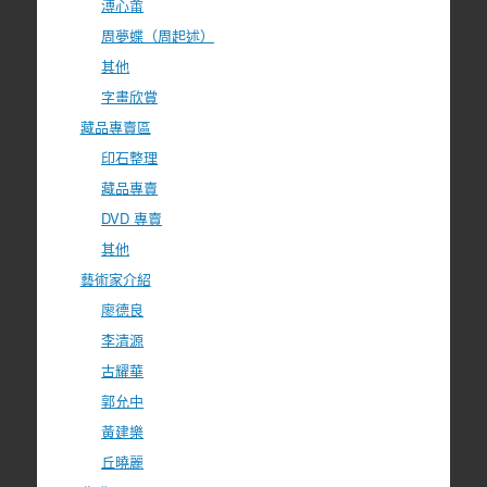
溥心畬
周夢蝶（周起述）
其他
字畫欣賞
藏品專賣區
印石整理
藏品專賣
DVD 專賣
其他
藝術家介紹
廖德良
李清源
古耀華
郭允中
黃建樂
丘曉麗