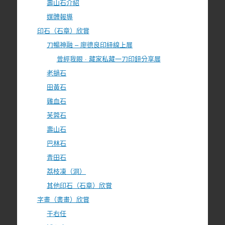
壽山石介紹
媒體報導
印石（石章）欣賞
刀暢神融 – 廖德良印紐線上展
曾經我眼 · 藏家私藏一刀印鈕分享展
老撾石
田黃石
雞血石
芙蓉石
壽山石
巴林石
青田石
荔枝凍（洞）
其他印石（石章）欣賞
字畫（書畫）欣賞
于右任