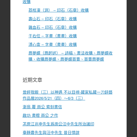
收購
荔枝凍（洞） – 印石（石章）收購
壽山石 – 印石（石章）收購
雞血石 – 印石（石章）收購
于右任 – 字畫（書畫）收購
溥心畬 – 字畫（書畫）收購
周夢蝶（周起述） – 詩稿、書法收購、周夢蝶收
購、收購周夢蝶、周夢蝶買賣、買賣周夢蝶
近期文章
曾經我眼（三）以神遇 不以目視-藏家私藏一刀鈕藝
作品展2026/5/21（四）～6/3（三）
漸翁 覆 雨公 索刻書信
啟功 書贈 雨公 之作
茮原江兆申先生爲雨公汪中先生所治諸印
臺靜農先生與汪中先生 昔日情誼