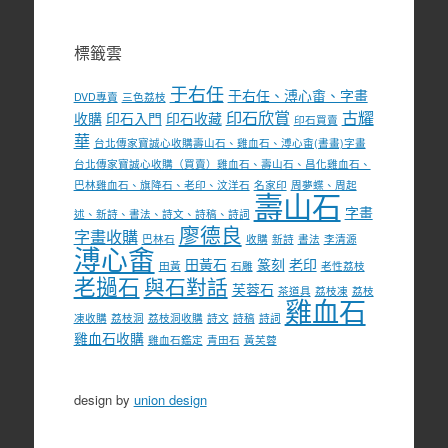
標籤雲
于右任
于右任、溥心畬、字畫
DVD專賣
三色荔枝
印石欣賞
古耀
收購
印石入門
印石收藏
印石買賣
華
台北傳家寶誠心收購壽山石、雞血石、溥心畬(書畫)字畫
台北傳家寶誠心收購（買賣）雞血石、壽山石、昌化雞血石、
巴林雞血石、旗降石、老印、汶洋石
名家印
周夢蝶、周起
壽山石
字畫
述、新詩、書法、詩文、詩稿、詩詞
廖德良
字畫收購
巴林石
收購
新詩
書法
李清源
溥心畬
田黃石
篆刻
老印
田黃
石雕
老性荔枝
老撾石
與石對話
芙蓉石
茶道具
荔枝凍
荔枝
雞血石
凍收購
荔枝洞
荔枝洞收購
詩文
詩稿
詩詞
雞血石收購
雞血石鑑定
青田石
黃芙蓉
design by
union design