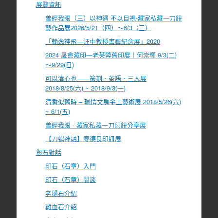
展覽資訊
曾經我眼（三）以神遇 不以目視-藏家私藏一刀鈕
藝作品展2026/5/21（四）～6/3（三）
「翰逸神飛—汪中教授書藝紀念展」2020
2024 晟盦藏印—老芙蓉舊印展｜何崇輝 9/3(二)
～9/29(日)
可以清心也――篆刻．茶語．三人展
2018/8/25(六) ~ 2018/9/3(一)
清香似舊時 – 珮愷文房金工藝術展 2018/5/26(六)
~ 6/1(五)
曾經我眼 · 藏家私藏一刀印鈕分享展
【刀暢神融】廖德良印紐展
與石對話
印石（石章）入門
印石（石章）閒談
老撾石介紹
雞血石介紹