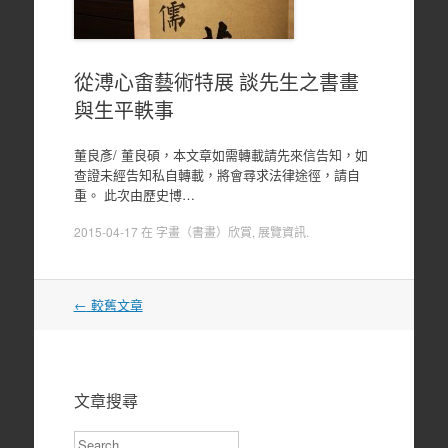
從溥心畬藝術特展 談先生之書畫
與生平軼事
董良彥/ 董良碩，本文章如需轉載請先來信告知，如
查證未經告知私自轉載，將會尋求法律途徑，請自
重。 此次由歷史博…
2015-04-17
在
字畫（書畫）欣賞
,
展覽資訊
.
文
←
較舊文章
章
導
覽
文章搜尋
Search