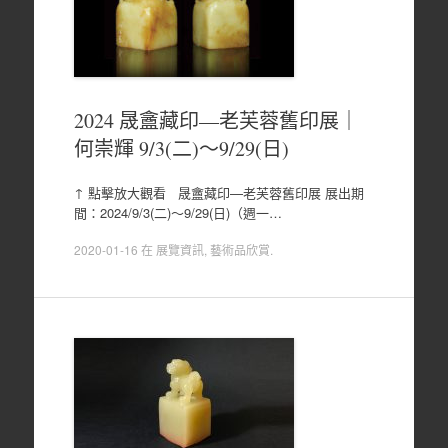
2024 晟盦藏印—老芙蓉舊印展｜
何崇輝 9/3(二)～9/29(日)
↑ 點擊放大觀看 晟盦藏印—老芙蓉舊印展 展出期
間：2024/9/3(二)～9/29(日)（週一…
2020-01-16
在
展覽資訊
,
藝術品欣賞
.