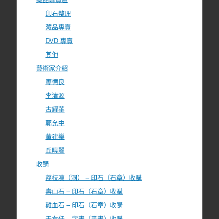
印石整理
藏品專賣
DVD 專賣
其他
藝術家介紹
廖德良
李清源
古耀華
郭允中
黃建樂
丘曉麗
收購
荔枝凍（洞） – 印石（石章）收購
壽山石 – 印石（石章）收購
雞血石 – 印石（石章）收購
于右任 – 字畫（書畫）收購