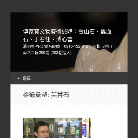
傳家寶文物藝術誠購：壽山石、雞血
石、于右任、溥心畬
潘明皇-多年賞石經驗 0910-132-615 台北市金山
南路二段209號 (203巷進入)
選單
Skip
標籤彙整:
芙蓉石
to
content