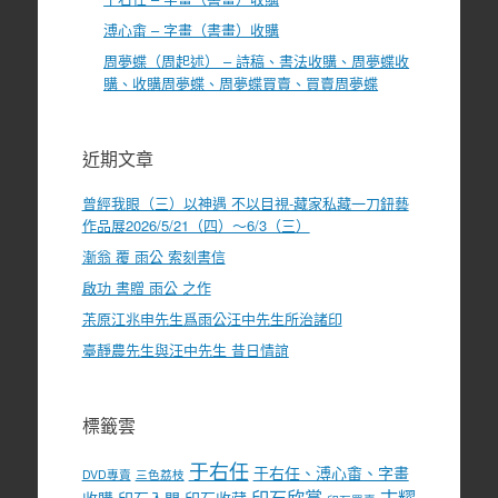
溥心畬 – 字畫（書畫）收購
周夢蝶（周起述） – 詩稿、書法收購、周夢蝶收
購、收購周夢蝶、周夢蝶買賣、買賣周夢蝶
近期文章
曾經我眼（三）以神遇 不以目視-藏家私藏一刀鈕藝
作品展2026/5/21（四）～6/3（三）
漸翁 覆 雨公 索刻書信
啟功 書贈 雨公 之作
茮原江兆申先生爲雨公汪中先生所治諸印
臺靜農先生與汪中先生 昔日情誼
標籤雲
于右任
于右任、溥心畬、字畫
DVD專賣
三色荔枝
印石欣賞
古耀