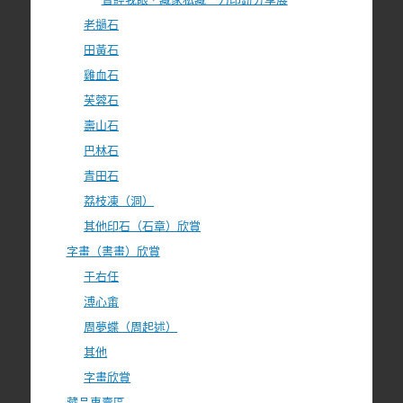
老撾石
田黃石
雞血石
芙蓉石
壽山石
巴林石
青田石
荔枝凍（洞）
其他印石（石章）欣賞
字畫（書畫）欣賞
于右任
溥心畬
周夢蝶（周起述）
其他
字畫欣賞
藏品專賣區