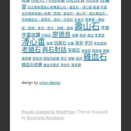
收購
印石入門
印石收藏
印石買賣
華
台北傳家寶誠心收購壽山石、雞血石、溥心畬(書畫)字畫
台北傳家寶誠心收購（買賣）雞血石、壽山石、昌化雞血石、
巴林雞血石、旗降石、老印、汶洋石
名家印
周夢蝶、周起
壽山石
字畫
述、新詩、書法、詩文、詩稿、詩詞
廖德良
字畫收購
巴林石
收購
新詩
書法
李清源
溥心畬
田黃石
篆刻
老印
田黃
石雕
老性荔枝
老撾石
與石對話
芙蓉石
茶道具
荔枝凍
荔枝
雞血石
凍收購
荔枝洞
荔枝洞收購
詩文
詩稿
詩詞
雞血石收購
雞血石鑑定
青田石
黃芙蓉
design by
union design
Proudly powered by WordPress
|
Theme: Expound
by
Konstantin Kovshenin