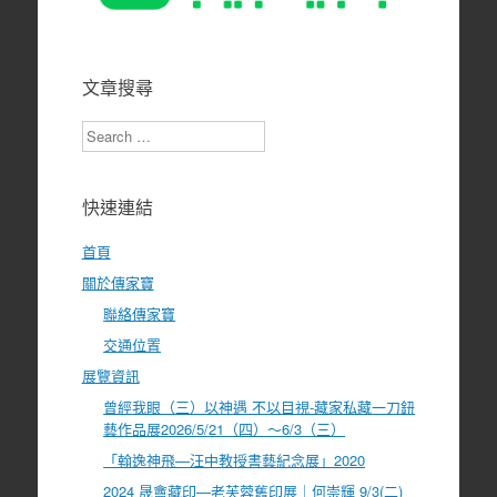
文章搜尋
Search
快速連結
首頁
關於傳家寶
聯絡傳家寶
交通位置
展覽資訊
曾經我眼（三）以神遇 不以目視-藏家私藏一刀鈕
藝作品展2026/5/21（四）～6/3（三）
「翰逸神飛—汪中教授書藝紀念展」2020
2024 晟盦藏印—老芙蓉舊印展｜何崇輝 9/3(二)