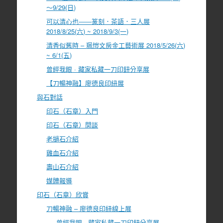
～9/29(日)
可以清心也――篆刻．茶語．三人展
2018/8/25(六) ~ 2018/9/3(一)
清香似舊時 – 珮愷文房金工藝術展 2018/5/26(六)
~ 6/1(五)
曾經我眼 · 藏家私藏一刀印鈕分享展
【刀暢神融】廖德良印紐展
與石對話
印石（石章）入門
印石（石章）閒談
老撾石介紹
雞血石介紹
壽山石介紹
媒體報導
印石（石章）欣賞
刀暢神融 – 廖德良印紐線上展
曾經我眼 · 藏家私藏一刀印鈕分享展