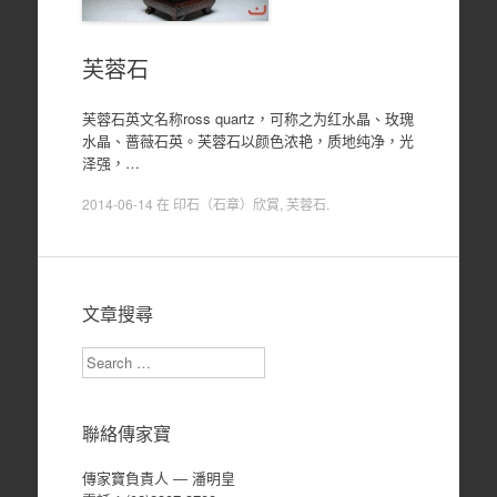
芙蓉石
芙蓉石英文名称ross quartz，可称之为红水晶、玫瑰
水晶、蔷薇石英。芙蓉石以颜色浓艳，质地纯净，光
泽强，…
2014-06-14
在
印石（石章）欣賞
,
芙蓉石
.
文章搜尋
Search
聯絡傳家寶
傳家寶負責人 ― 潘明皇