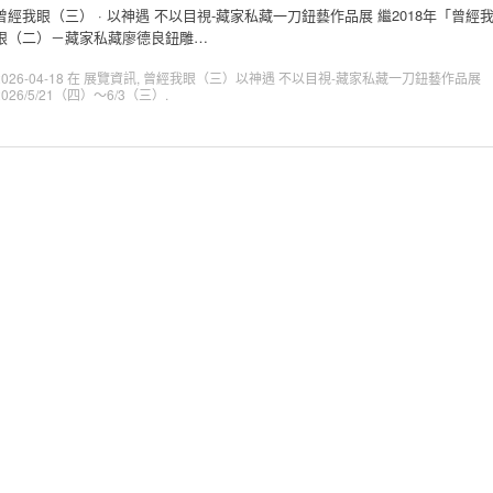
曾經我眼（三） · 以神遇 不以目視-藏家私藏一刀鈕藝作品展 繼2018年「曾經
眼（二）－藏家私藏廖德良鈕雕…
2026-04-18
在
展覽資訊
,
曾經我眼（三）以神遇 不以目視-藏家私藏一刀鈕藝作品展
2026/5/21（四）～6/3（三）
.