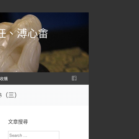
任、溥心畬
收購
3（三）
文章搜尋
Search