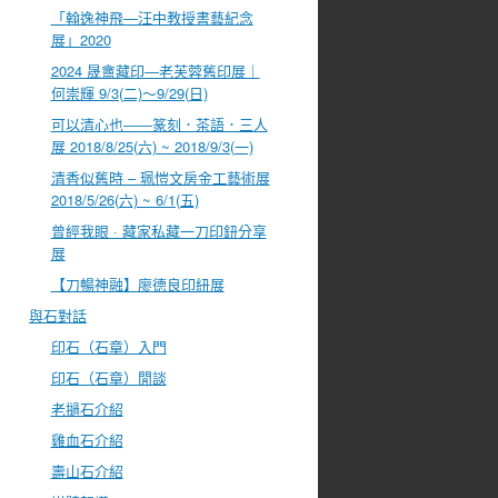
「翰逸神飛—汪中教授書藝紀念
展」2020
2024 晟盦藏印—老芙蓉舊印展｜
何崇輝 9/3(二)～9/29(日)
可以清心也――篆刻．茶語．三人
展 2018/8/25(六) ~ 2018/9/3(一)
清香似舊時 – 珮愷文房金工藝術展
2018/5/26(六) ~ 6/1(五)
曾經我眼 · 藏家私藏一刀印鈕分享
展
【刀暢神融】廖德良印紐展
與石對話
印石（石章）入門
印石（石章）閒談
老撾石介紹
雞血石介紹
壽山石介紹