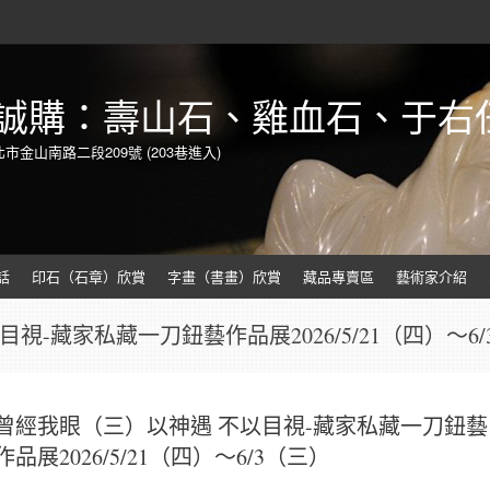
誠購：壽山石、雞血石、于右
北市金山南路二段209號 (203巷進入)
話
印石（石章）欣賞
字畫（書畫）欣賞
藏品專賣區
藝術家介紹
視-藏家私藏一刀鈕藝作品展2026/5/21（四）～6/
曾經我眼（三）以神遇 不以目視-藏家私藏一刀鈕藝
作品展2026/5/21（四）～6/3（三）