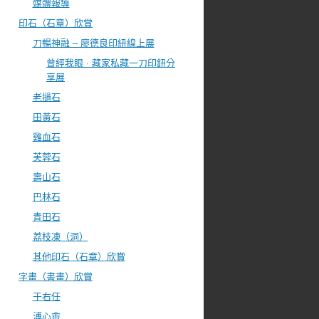
媒體報導
印石（石章）欣賞
刀暢神融 – 廖德良印紐線上展
曾經我眼 · 藏家私藏一刀印鈕分
享展
老撾石
田黃石
雞血石
芙蓉石
壽山石
巴林石
青田石
荔枝凍（洞）
其他印石（石章）欣賞
字畫（書畫）欣賞
于右任
溥心畬