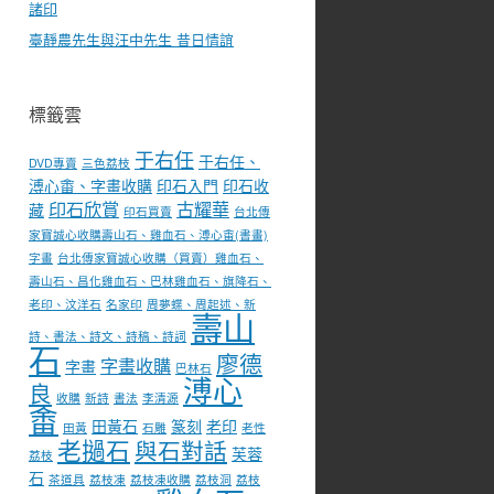
諸印
臺靜農先生與汪中先生 昔日情誼
標籤雲
于右任
于右任、
DVD專賣
三色荔枝
溥心畬、字畫收購
印石入門
印石收
印石欣賞
古耀華
藏
印石買賣
台北傳
家寶誠心收購壽山石、雞血石、溥心畬(書畫)
字畫
台北傳家寶誠心收購（買賣）雞血石、
壽山石、昌化雞血石、巴林雞血石、旗降石、
老印、汶洋石
名家印
周夢蝶、周起述、新
壽山
詩、書法、詩文、詩稿、詩詞
石
廖德
字畫收購
字畫
巴林石
溥心
良
收購
新詩
書法
李清源
畬
田黃石
篆刻
老印
田黃
石雕
老性
老撾石
與石對話
芙蓉
荔枝
石
茶道具
荔枝凍
荔枝凍收購
荔枝洞
荔枝