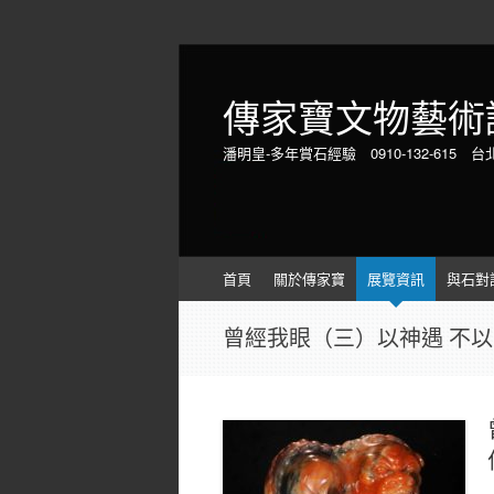
傳家寶文物藝術
潘明皇-多年賞石經驗 0910-132-615 台
Skip
首頁
關於傳家寶
展覽資訊
與石對
to
content
曾經我眼（三）以神遇 不以目