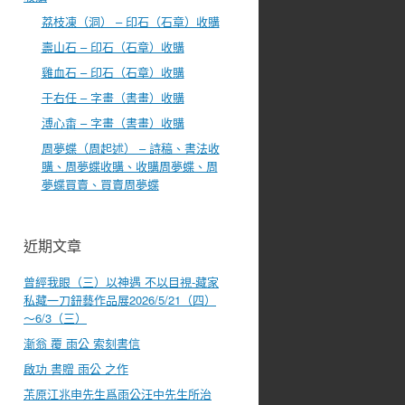
荔枝凍（洞） – 印石（石章）收購
壽山石 – 印石（石章）收購
雞血石 – 印石（石章）收購
于右任 – 字畫（書畫）收購
溥心畬 – 字畫（書畫）收購
周夢蝶（周起述） – 詩稿、書法收
購、周夢蝶收購、收購周夢蝶、周
夢蝶買賣、買賣周夢蝶
近期文章
曾經我眼（三）以神遇 不以目視-藏家
私藏一刀鈕藝作品展2026/5/21（四）
～6/3（三）
漸翁 覆 雨公 索刻書信
啟功 書贈 雨公 之作
茮原江兆申先生爲雨公汪中先生所治