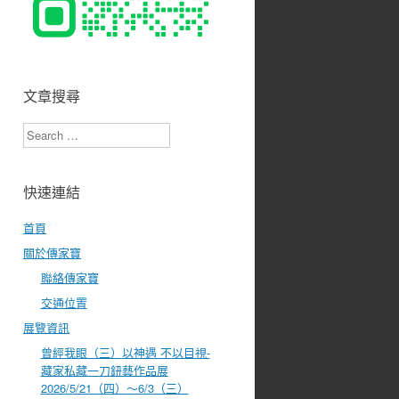
文章搜尋
Search
快速連結
首頁
關於傳家寶
聯絡傳家寶
交通位置
展覽資訊
曾經我眼（三）以神遇 不以目視-
藏家私藏一刀鈕藝作品展
2026/5/21（四）～6/3（三）