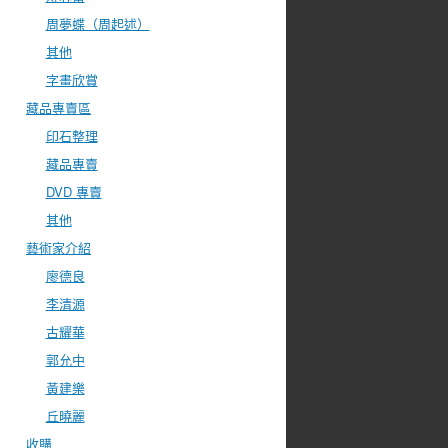
周夢蝶（周起述）
其他
字畫欣賞
藏品專賣區
印石整理
藏品專賣
DVD 專賣
其他
藝術家介紹
廖德良
李清源
古耀華
郭允中
黃建樂
丘曉麗
收購