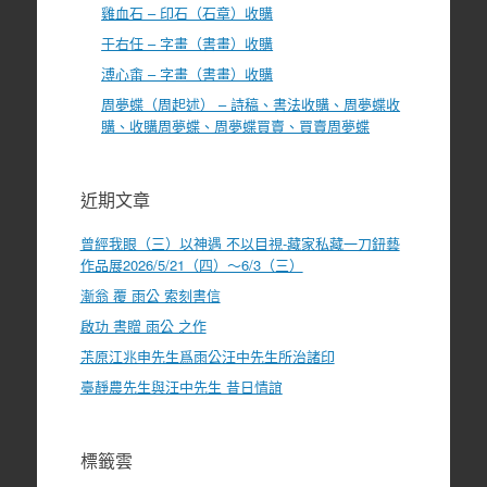
雞血石 – 印石（石章）收購
于右任 – 字畫（書畫）收購
溥心畬 – 字畫（書畫）收購
周夢蝶（周起述） – 詩稿、書法收購、周夢蝶收
購、收購周夢蝶、周夢蝶買賣、買賣周夢蝶
近期文章
曾經我眼（三）以神遇 不以目視-藏家私藏一刀鈕藝
作品展2026/5/21（四）～6/3（三）
漸翁 覆 雨公 索刻書信
啟功 書贈 雨公 之作
茮原江兆申先生爲雨公汪中先生所治諸印
臺靜農先生與汪中先生 昔日情誼
標籤雲