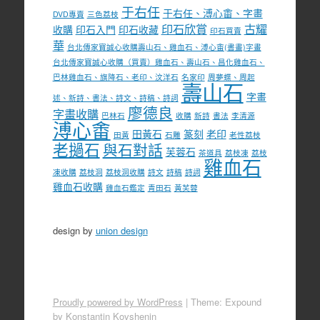
于右任
于右任、溥心畬、字畫
DVD專賣
三色荔枝
印石欣賞
古耀
收購
印石入門
印石收藏
印石買賣
華
台北傳家寶誠心收購壽山石、雞血石、溥心畬(書畫)字畫
台北傳家寶誠心收購（買賣）雞血石、壽山石、昌化雞血石、
巴林雞血石、旗降石、老印、汶洋石
名家印
周夢蝶、周起
壽山石
字畫
述、新詩、書法、詩文、詩稿、詩詞
廖德良
字畫收購
巴林石
收購
新詩
書法
李清源
溥心畬
田黃石
篆刻
老印
田黃
石雕
老性荔枝
老撾石
與石對話
芙蓉石
茶道具
荔枝凍
荔枝
雞血石
凍收購
荔枝洞
荔枝洞收購
詩文
詩稿
詩詞
雞血石收購
雞血石鑑定
青田石
黃芙蓉
design by
union design
Proudly powered by WordPress
|
Theme: Expound
by
Konstantin Kovshenin