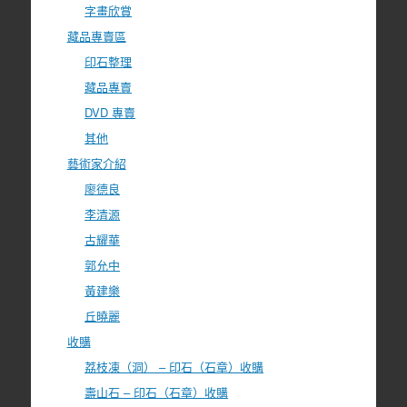
字畫欣賞
藏品專賣區
印石整理
藏品專賣
DVD 專賣
其他
藝術家介紹
廖德良
李清源
古耀華
郭允中
黃建樂
丘曉麗
收購
荔枝凍（洞） – 印石（石章）收購
壽山石 – 印石（石章）收購