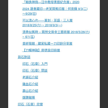
「翰逸神飛—汪中教授書藝紀念展」2020
2024 晟盦藏印—老芙蓉舊印展｜何崇輝 9/3(二)
～9/29(日)
可以清心也――篆刻．茶語．三人展
2018/8/25(六) ~ 2018/9/3(一)
清香似舊時 – 珮愷文房金工藝術展 2018/5/26(六)
~ 6/1(五)
曾經我眼 · 藏家私藏一刀印鈕分享展
【刀暢神融】廖德良印紐展
與石對話
印石（石章）入門
印石（石章）閒談
老撾石介紹
雞血石介紹
壽山石介紹
媒體報導
印石（石章）欣賞