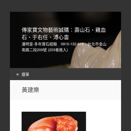
傳家寶文物藝術誠購：壽山石、雞血
石、于右任、溥心畬
潘明皇-多年賞石經驗 0910-132-615 台北市金山
南路二段209號 (203巷進入)
選單
Skip
黃建樂
to
content