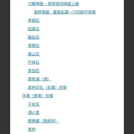
刀暢神融 – 廖德良印紐線上展
曾經我眼 · 藏家私藏一刀印鈕分享展
老撾石
田黃石
雞血石
芙蓉石
壽山石
巴林石
青田石
荔枝凍（洞）
其他印石（石章）欣賞
字畫（書畫）欣賞
于右任
溥心畬
周夢蝶（周起述）
其他