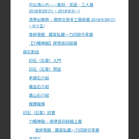
可以清心也――篆刻．茶語．三人展
2018/8/25(六) ~ 2018/9/3(一)
清香似舊時 – 珮愷文房金工藝術展 2018/5/26(六)
~ 6/1(五)
曾經我眼 · 藏家私藏一刀印鈕分享展
【刀暢神融】廖德良印紐展
與石對話
印石（石章）入門
印石（石章）閒談
老撾石介紹
雞血石介紹
壽山石介紹
媒體報導
印石（石章）欣賞
刀暢神融 – 廖德良印紐線上展
曾經我眼 · 藏家私藏一刀印鈕分享展
老撾石