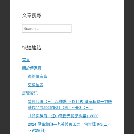
文章搜尋
Search
快速連結
首頁
關於傳家寶
聯絡傳家寶
交通位置
展覽資訊
曾經我眼（三）以神遇 不以目視-藏家私藏一刀鈕
藝作品展2026/5/21（四）～6/3（三）
「翰逸神飛—汪中教授書藝紀念展」2020
2024 晟盦藏印—老芙蓉舊印展｜何崇輝 9/3(二)
～9/29(日)