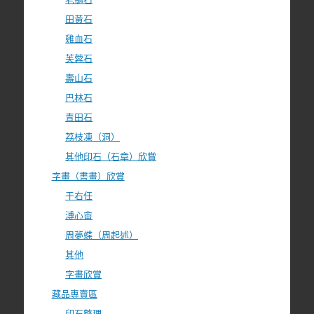
田黃石
雞血石
芙蓉石
壽山石
巴林石
青田石
荔枝凍（洞）
其他印石（石章）欣賞
字畫（書畫）欣賞
于右任
溥心畬
周夢蝶（周起述）
其他
字畫欣賞
藏品專賣區
印石整理