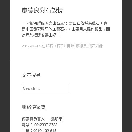
廖德良對石談情
一、獨特耀眼的壽山石文化 壽山石俗稱為臘石，也
是中國發現較早的工藝石材，主要用來雕作藝品；因
為產於福建省壽山鄉…
2014-06-14
在
印石（石章）閒談
,
廖德良
,
與石對話
.
文章搜尋
Search
聯絡傳家寶
傳家寶負責人 ― 潘明皇
電話：(02)2397-3788
手機：0910-132-615