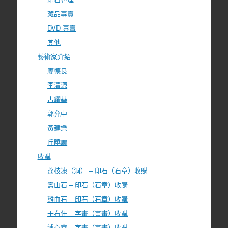
藏品專賣
DVD 專賣
其他
藝術家介紹
廖德良
李清源
古耀華
郭允中
黃建樂
丘曉麗
收購
荔枝凍（洞） – 印石（石章）收購
壽山石 – 印石（石章）收購
雞血石 – 印石（石章）收購
于右任 – 字畫（書畫）收購
溥心畬 – 字畫（書畫）收購