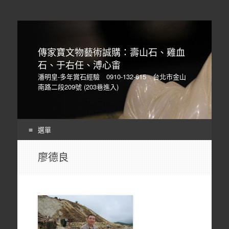
傳家寶文物藝術誠購：壽山石、雞血
石、于右任、溥心畬
潘明皇-多年賞石經驗 0910-132-615 台北市金山
南路二段209號 (203巷進入)
選單
Skip
廖德良
to
content