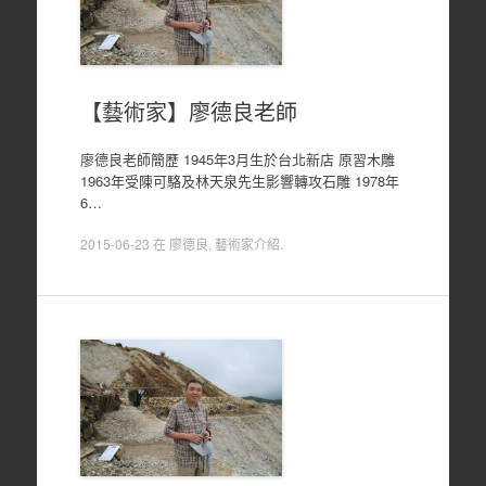
【藝術家】廖德良老師
廖德良老師簡歷 1945年3月生於台北新店 原習木雕
1963年受陳可駱及林天泉先生影響轉攻石雕 1978年
6…
2015-06-23
在
廖德良
,
藝術家介紹
.