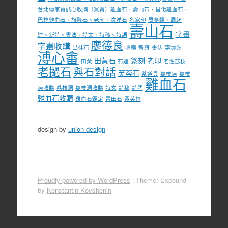
台北傳家寶誠心收購（買賣）雞血石、壽山石、昌化雞血石、
巴林雞血石、旗降石、老印、汶洋石
名家印
周夢蝶、周起
壽山石
字畫
述、新詩、書法、詩文、詩稿、詩詞
廖德良
字畫收購
巴林石
收購
新詩
書法
李清源
溥心畬
田黃石
篆刻
老印
田黃
石雕
老性荔枝
老撾石
與石對話
芙蓉石
茶道具
荔枝凍
荔枝
雞血石
凍收購
荔枝洞
荔枝洞收購
詩文
詩稿
詩詞
雞血石收購
雞血石鑑定
青田石
黃芙蓉
design by
union design
Proudly powered by WordPress
|
Theme: Expound
by
Konstantin Kovshenin