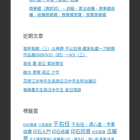
周夢蝶（周起述） – 詩稿、書法收購、周夢蝶收
購、收購周夢蝶、周夢蝶買賣、買賣周夢蝶
近期文章
曾經我眼（三）以神遇 不以目視-藏家私藏一刀鈕藝
作品展2026/5/21（四）～6/3（三）
漸翁 覆 雨公 索刻書信
啟功 書贈 雨公 之作
茮原江兆申先生爲雨公汪中先生所治諸印
臺靜農先生與汪中先生 昔日情誼
標籤雲
于右任
于右任、溥心畬、字畫
DVD專賣
三色荔枝
印石欣賞
古耀
收購
印石入門
印石收藏
印石買賣
華
台北傳家寶誠心收購壽山石、雞血石、溥心畬(書畫)字畫