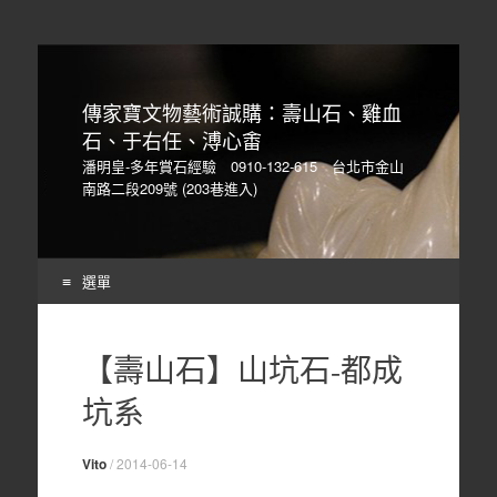
傳家寶文物藝術誠購：壽山石、雞血
石、于右任、溥心畬
潘明皇-多年賞石經驗 0910-132-615 台北市金山
南路二段209號 (203巷進入)
選單
Skip
to
【壽山石】山坑石-都成
content
坑系
Vito
/
2014-06-14