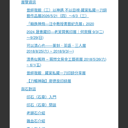
展覽資訊
曾經我眼（三）以神遇 不以目視-藏家私藏一刀鈕
藝作品展2026/5/21（四）～6/3（三）
「翰逸神飛—汪中教授書藝紀念展」2020
2024 晟盦藏印—老芙蓉舊印展｜何崇輝 9/3(二)
～9/29(日)
可以清心也――篆刻．茶語．三人展
2018/8/25(六) ~ 2018/9/3(一)
清香似舊時 – 珮愷文房金工藝術展 2018/5/26(六)
~ 6/1(五)
曾經我眼 · 藏家私藏一刀印鈕分享展
【刀暢神融】廖德良印紐展
與石對話
印石（石章）入門
印石（石章）閒談
老撾石介紹
雞血石介紹