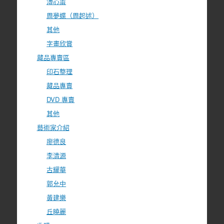
溥心畬
周夢蝶（周起述）
其他
字畫欣賞
藏品專賣區
印石整理
藏品專賣
DVD 專賣
其他
藝術家介紹
廖德良
李清源
古耀華
郭允中
黃建樂
丘曉麗