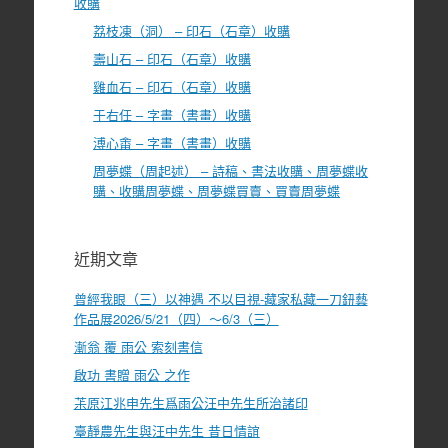
收購
荔枝凍（洞） – 印石（石章）收購
壽山石 – 印石（石章）收購
雞血石 – 印石（石章）收購
于右任 – 字畫（書畫）收購
溥心畬 – 字畫（書畫）收購
周夢蝶（周起述） – 詩稿、書法收購、周夢蝶收
購、收購周夢蝶、周夢蝶買賣、買賣周夢蝶
近期文章
曾經我眼（三）以神遇 不以目視-藏家私藏一刀鈕藝
作品展2026/5/21（四）～6/3（三）
漸翁 覆 雨公 索刻書信
啟功 書贈 雨公 之作
茮原江兆申先生爲雨公汪中先生所治諸印
臺靜農先生與汪中先生 昔日情誼