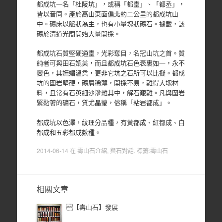
都成坑一名「杜陵坑」，或稱「都靈」、「都丞」，
皆以音同。產於高山東面偏北約二公里的都成坑山
中。礦床以脈狀為主，也有小量塊狀礦石。據載，該
礦於清道光間開始大量開採。
都成坑石質堅硬通靈，光彩奪目，名冠山坑之首。質
純者可與田石媲美，而且都成坑石色表裏如一，永不
變色，其嫵媚溫柔，更非它坑之石所可以比擬。都成
坑的圍岩堅硬，礦層稀薄，開採不易，難得大塊材
料，且常有石英細沙滲雜其中，解石艱難。凡與圍岩
緊黏著的礦石，質尤晶瑩，俗稱「粘岩都成」。
都成坑以色澤，紋理分品種，有黃都成、紅都成、白
都成和五彩都成數種。
2014-06-14
在
壽山石介紹
,
與石對話
. 標籤:
壽山石
相關文章
【壽山石】發展