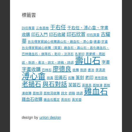
標籤雲
于右任
于右任、溥心畬、字畫
DVD專賣
三色荔枝
印石欣賞
古耀
收購
印石入門
印石收藏
印石買賣
華
台北傳家寶誠心收購壽山石、雞血石、溥心畬(書畫)字畫
台北傳家寶誠心收購（買賣）雞血石、壽山石、昌化雞血石、
巴林雞血石、旗降石、老印、汶洋石
名家印
周夢蝶、周起
壽山石
字畫
述、新詩、書法、詩文、詩稿、詩詞
廖德良
字畫收購
巴林石
收購
新詩
書法
李清源
溥心畬
田黃石
篆刻
老印
田黃
石雕
老性荔枝
老撾石
與石對話
芙蓉石
茶道具
荔枝凍
荔枝
雞血石
凍收購
荔枝洞
荔枝洞收購
詩文
詩稿
詩詞
雞血石收購
雞血石鑑定
青田石
黃芙蓉
design by
union design