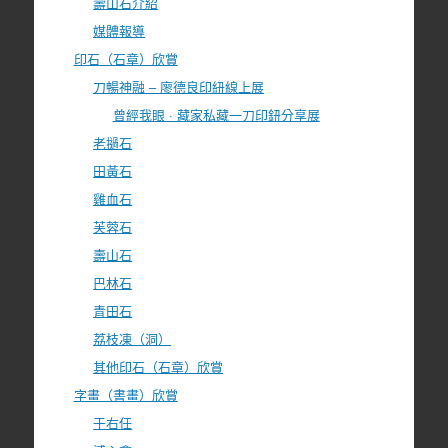
壽山石介紹
媒體報導
印石（石章）欣賞
刀暢神融 – 廖德良印紐線上展
曾經我眼 · 藏家私藏一刀印鈕分享展
老撾石
田黃石
雞血石
芙蓉石
壽山石
巴林石
青田石
荔枝凍（洞）
其他印石（石章）欣賞
字畫（書畫）欣賞
于右任