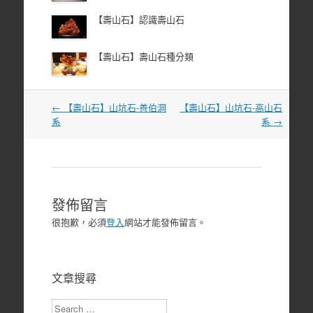
【壽山石】認識壽山石
【壽山石】壽山石種分類
文
←
【壽山石】山坑石-善伯洞
【壽山石】山坑石-高山石
章
系
系
→
導
覽
發佈留言
很抱歉，必須
登入
網站才能發佈留言。
文章搜尋
Search