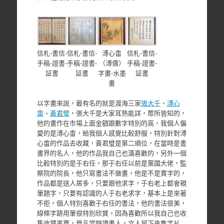
信札-書信-
信札-書信-
溥心畬
信札-書信-
手稿-證書-
手稿-證書-
（溥儒）
手稿-證書-
証書
証書
字畫-水墨
証書
畫
以字畫來說，最有名的就是渡海三家
張大千
、
溥心
畬
、
黃君璧
，張大千是大家耳熟能詳，眾所皆知的，
他的畫作在市場上面金額跟數字特別的高，我個人偏
愛的是溥心畬，給我個人感覺比較舒服，特別針對溥
心畬的作品去收藏，黃君璧是第二順位，在當時是書
畫界的名人，他的作品我自己也滿喜歡的，另外一個
比較特別的是于右任，那于右任以前是黨國大佬，監
察院的院長，他只寫書法不做畫，他是不是賣字的，
作品都是送人居多，只要跟他求字，于右老上都會親
筆題字，只要有認識的人于右老求字，基本上是來著
不拒，個人特別喜歡于右任的書法，他的書法很美，
線條字跡用筆很特別欣賞，因為喜歡所以我自己也收
集收藏墨寶，舉凡當時讀書人，文人留下來隻字片