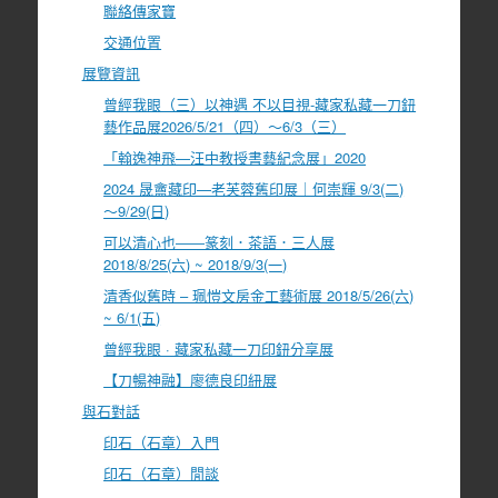
聯絡傳家寶
交通位置
展覽資訊
曾經我眼（三）以神遇 不以目視-藏家私藏一刀鈕
藝作品展2026/5/21（四）～6/3（三）
「翰逸神飛—汪中教授書藝紀念展」2020
2024 晟盦藏印—老芙蓉舊印展｜何崇輝 9/3(二)
～9/29(日)
可以清心也――篆刻．茶語．三人展
2018/8/25(六) ~ 2018/9/3(一)
清香似舊時 – 珮愷文房金工藝術展 2018/5/26(六)
~ 6/1(五)
曾經我眼 · 藏家私藏一刀印鈕分享展
【刀暢神融】廖德良印紐展
與石對話
印石（石章）入門
印石（石章）閒談