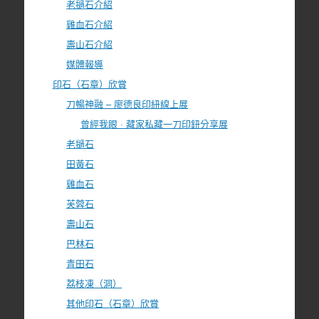
老撾石介紹
雞血石介紹
壽山石介紹
媒體報導
印石（石章）欣賞
刀暢神融 – 廖德良印紐線上展
曾經我眼 · 藏家私藏一刀印鈕分享展
老撾石
田黃石
雞血石
芙蓉石
壽山石
巴林石
青田石
荔枝凍（洞）
其他印石（石章）欣賞