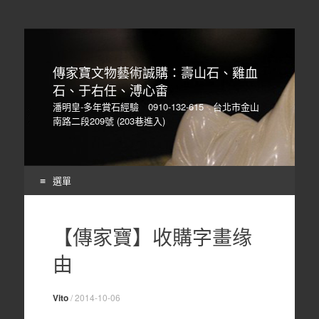
傳家寶文物藝術誠購：壽山石、雞血
石、于右任、溥心畬
潘明皇-多年賞石經驗 0910-132-615 台北市金山
南路二段209號 (203巷進入)
選單
Skip
to
【傳家寶】收購字畫缘
content
由
Vito
/
2014-10-06