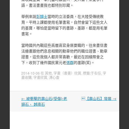
語，書法書畫我也都特別珍藏。
舉例來說
彭醇士
當時的立法委員，在大陸受傳統教
育，平時上課都使用毛筆書寫，自然會留下這些文人
的墨寶，哪怕是當時留下的書跡、墨跡，都是用毛筆
書寫。
當時國共內戰這些高層高官身居要職的，往來書信書
法繪畫跟他們息息相關的勳章他們的職位證書、勳章
證書，這些我個人都非常喜歡，最近在因緣際會之
下，收到了幾件國民黨元老
張群
的墨跡(笑)。
2014-10-06
在
其他
,
字畫（書畫）欣賞
. 標籤:
于右任
,
字
畫收購
,
字畫欣賞
,
溥心畬
文
←
被衝擊的壽山石(受傷)-老
【壽山石】發展
→
章
撾石、 越南石
導
覽