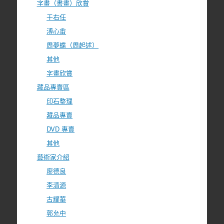
字畫（書畫）欣賞
于右任
溥心畬
周夢蝶（周起述）
其他
字畫欣賞
藏品專賣區
印石整理
藏品專賣
DVD 專賣
其他
藝術家介紹
廖德良
李清源
古耀華
郭允中