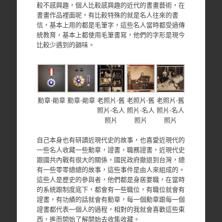
較不感興趣，個人比較感興趣的近代的書畫藝術，在
書畫作品裡面呢，有比較特殊的就是名人往來的書
信，基本上用的都是毛筆字，這些名人當時都受過傳
統教育，基本上都使用毛筆書寫，他們的字形是現今
比較少遇到的韻味。
勳章-勛章
勳章-勛章
老照片-舊
老照片-舊
老照片-舊
照片-名人
照片-名人
照片-名人
照片
照片
照片
自己本身也有研讀近現代史的故事，也喜愛近現代的
一些名人收藏一些勳章，證書，職務證書，近現代史
跟國共內戰有很大的關係，國民政府撤退到台灣，總
有一些零零總總的故事，這些事件是由人來組成的。
這些人是歷史的參與者，他們都是身居要職，在當時
的系統跟制度底下，都會有一些職位，有職位就會有
證書，有功績的話就會有勳章，每一個勳章跟每一個
證書都代表一個人的過程，相對的我就會喜歡這些東
西，進而開始了解開始去收集收藏。