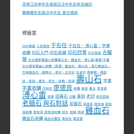
茮原江兆申先生爲雨公汪中先生所治諸印
臺靜農先生與汪中先生 昔日情誼
標籤雲
于右任
于右任、溥心畬、字畫
DVD專賣
三色荔枝
印石欣賞
古耀
收購
印石入門
印石收藏
印石買賣
華
台北傳家寶誠心收購壽山石、雞血石、溥心畬(書畫)字畫
台北傳家寶誠心收購（買賣）雞血石、壽山石、昌化雞血石、
巴林雞血石、旗降石、老印、汶洋石
名家印
周夢蝶、周起
壽山石
字畫
述、新詩、書法、詩文、詩稿、詩詞
廖德良
字畫收購
巴林石
收購
新詩
書法
李清源
溥心畬
田黃石
篆刻
老印
田黃
石雕
老性荔枝
老撾石
與石對話
芙蓉石
茶道具
荔枝凍
荔枝
雞血石
凍收購
荔枝洞
荔枝洞收購
詩文
詩稿
詩詞
雞血石收購
雞血石鑑定
青田石
黃芙蓉