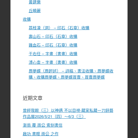
黃建樂
丘曉麗
收購
荔枝凍（洞） – 印石（石章）收購
壽山石 – 印石（石章）收購
雞血石 – 印石（石章）收購
于右任 – 字畫（書畫）收購
溥心畬 – 字畫（書畫）收購
周夢蝶（周起述） – 詩稿、書法收購、周夢蝶收
購、收購周夢蝶、周夢蝶買賣、買賣周夢蝶
近期文章
曾經我眼（三）以神遇 不以目視-藏家私藏一刀鈕藝
作品展2026/5/21（四）～6/3（三）
漸翁 覆 雨公 索刻書信
啟功 書贈 雨公 之作