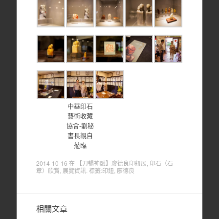
中華印石
藝術收藏
協會-劉秘
書長親自
蒞臨
2014-10-16
在
【刀暢神融】廖德良印紐展
,
印石（石
章）欣賞
,
展覽資訊
. 標籤:
印鈕
,
廖德良
相關文章