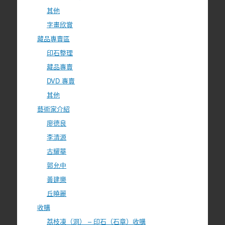
其他
字畫欣賞
藏品專賣區
印石整理
藏品專賣
DVD 專賣
其他
藝術家介紹
廖德良
李清源
古耀華
郭允中
黃建樂
丘曉麗
收購
荔枝凍（洞） – 印石（石章）收購