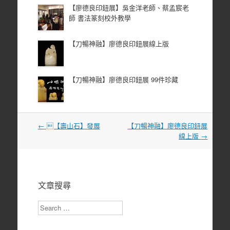
【廖德良印鈕展】吳金洋老師、蔡孟宸老
師 書法篆刻校外教學
【刀暢神融】廖德良印鈕展線上版
【刀暢神融】廖德良印鈕展 99件珍藏
文
←
【壽山石】發展
【刀暢神融】廖德良印鈕展
章
線上版
→
導
覽
文章搜尋
Search