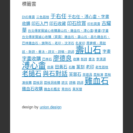
標籤雲
于右任
于右任、溥心畬、字畫
DVD專賣
三色荔枝
印石欣賞
古耀
收購
印石入門
印石收藏
印石買賣
華
台北傳家寶誠心收購壽山石、雞血石、溥心畬(書畫)字畫
台北傳家寶誠心收購（買賣）雞血石、壽山石、昌化雞血石、
巴林雞血石、旗降石、老印、汶洋石
名家印
周夢蝶、周起
壽山石
字畫
述、新詩、書法、詩文、詩稿、詩詞
廖德良
字畫收購
巴林石
收購
新詩
書法
李清源
溥心畬
田黃石
篆刻
老印
田黃
石雕
老性荔枝
老撾石
與石對話
芙蓉石
茶道具
荔枝凍
荔枝
雞血石
凍收購
荔枝洞
荔枝洞收購
詩文
詩稿
詩詞
雞血石收購
雞血石鑑定
青田石
黃芙蓉
design by
union design