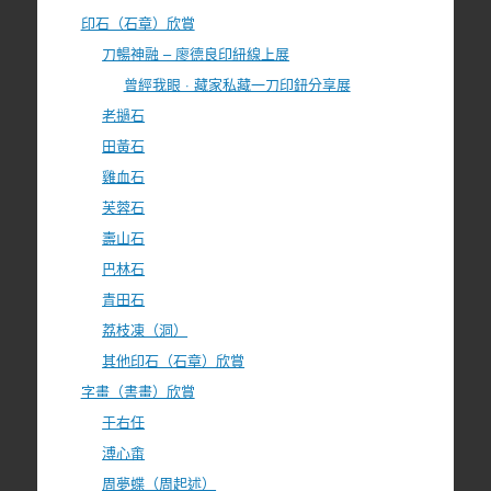
印石（石章）欣賞
刀暢神融 – 廖德良印紐線上展
曾經我眼 · 藏家私藏一刀印鈕分享展
老撾石
田黃石
雞血石
芙蓉石
壽山石
巴林石
青田石
荔枝凍（洞）
其他印石（石章）欣賞
字畫（書畫）欣賞
于右任
溥心畬
周夢蝶（周起述）