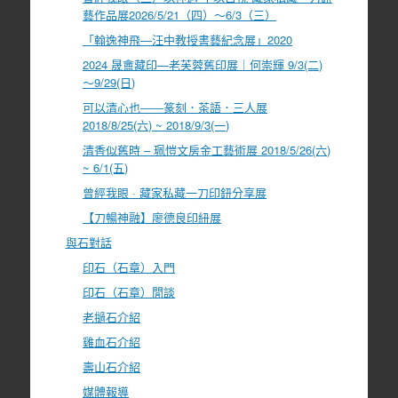
藝作品展2026/5/21（四）～6/3（三）
「翰逸神飛—汪中教授書藝紀念展」2020
2024 晟盦藏印—老芙蓉舊印展｜何崇輝 9/3(二)
～9/29(日)
可以清心也――篆刻．茶語．三人展
2018/8/25(六) ~ 2018/9/3(一)
清香似舊時 – 珮愷文房金工藝術展 2018/5/26(六)
~ 6/1(五)
曾經我眼 · 藏家私藏一刀印鈕分享展
【刀暢神融】廖德良印紐展
與石對話
印石（石章）入門
印石（石章）閒談
老撾石介紹
雞血石介紹
壽山石介紹
媒體報導