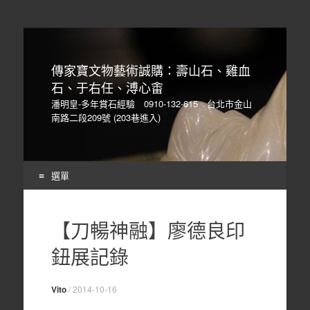
傳家寶文物藝術誠購：壽山石、雞血
石、于右任、溥心畬
潘明皇-多年賞石經驗 0910-132-615 台北市金山
南路二段209號 (203巷進入)
選單
Skip
to
【刀暢神融】廖德良印
content
鈕展記錄
Vito
/
2014-10-16