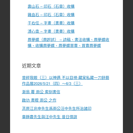
壽山石 – 印石（石章）收購
雞血石 – 印石（石章）收購
于右任 – 字畫（書畫）收購
溥心畬 – 字畫（書畫）收購
周夢蝶（周起述） – 詩稿、書法收購、周夢蝶收
購、收購周夢蝶、周夢蝶買賣、買賣周夢蝶
近期文章
曾經我眼（三）以神遇 不以目視-藏家私藏一刀鈕藝
作品展2026/5/21（四）～6/3（三）
漸翁 覆 雨公 索刻書信
啟功 書贈 雨公 之作
茮原江兆申先生爲雨公汪中先生所治諸印
臺靜農先生與汪中先生 昔日情誼