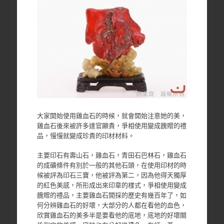
大家開始使用雞血石的時候，就會開始注意她的美，
雞血石後來被許多達官顯貴，爭相使用變成餽贈的禮
品，慢慢就變成珍貴的印材材料。
主要印石有壽山石，雞血石，青田石巴林石，雞血石
的成礦條件有別於一般的其他石頭，在使用印材的時
候被評為印石三寶，他被評為第二，因為他得天獨厚
的紅色美感，所形成出來印章的樣式，爭相使用變成
餽贈的禮品，主要雞血石開採的歷史有幾百年了，如
何分辨雞血石的好壞，大部分的人都在看他的血色，
欣賞雞血石的美多半是要看他的底地，底地的好壞關