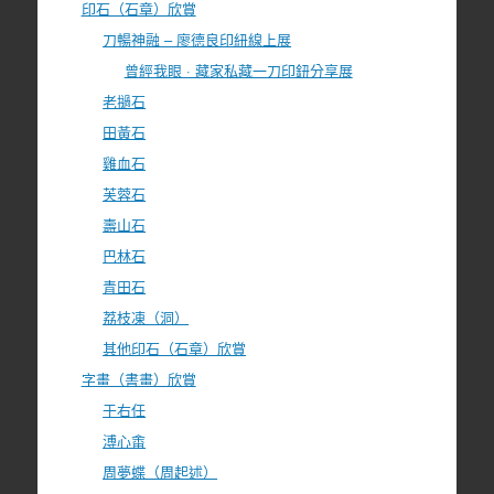
印石（石章）欣賞
刀暢神融 – 廖德良印紐線上展
曾經我眼 · 藏家私藏一刀印鈕分享展
老撾石
田黃石
雞血石
芙蓉石
壽山石
巴林石
青田石
荔枝凍（洞）
其他印石（石章）欣賞
字畫（書畫）欣賞
于右任
溥心畬
周夢蝶（周起述）