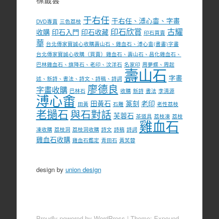
于右任
于右任、溥心畬、字畫
DVD專賣
三色荔枝
印石欣賞
古耀
收購
印石入門
印石收藏
印石買賣
華
台北傳家寶誠心收購壽山石、雞血石、溥心畬(書畫)字畫
台北傳家寶誠心收購（買賣）雞血石、壽山石、昌化雞血石、
巴林雞血石、旗降石、老印、汶洋石
名家印
周夢蝶、周起
壽山石
字畫
述、新詩、書法、詩文、詩稿、詩詞
廖德良
字畫收購
巴林石
收購
新詩
書法
李清源
溥心畬
田黃石
篆刻
老印
田黃
石雕
老性荔枝
老撾石
與石對話
芙蓉石
茶道具
荔枝凍
荔枝
雞血石
凍收購
荔枝洞
荔枝洞收購
詩文
詩稿
詩詞
雞血石收購
雞血石鑑定
青田石
黃芙蓉
design by
union design
Proudly powered by WordPress
|
Theme: Expound