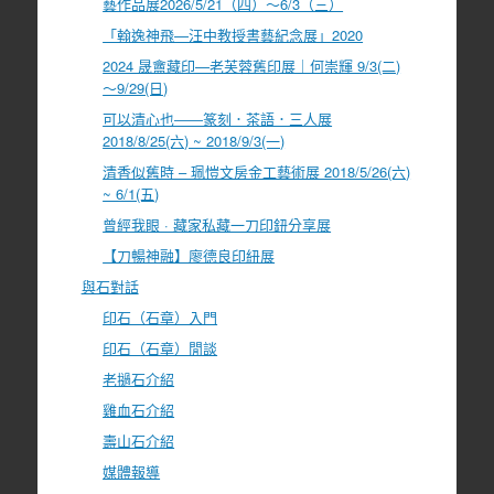
藝作品展2026/5/21（四）～6/3（三）
「翰逸神飛—汪中教授書藝紀念展」2020
2024 晟盦藏印—老芙蓉舊印展｜何崇輝 9/3(二)
～9/29(日)
可以清心也――篆刻．茶語．三人展
2018/8/25(六) ~ 2018/9/3(一)
清香似舊時 – 珮愷文房金工藝術展 2018/5/26(六)
~ 6/1(五)
曾經我眼 · 藏家私藏一刀印鈕分享展
【刀暢神融】廖德良印紐展
與石對話
印石（石章）入門
印石（石章）閒談
老撾石介紹
雞血石介紹
壽山石介紹
媒體報導