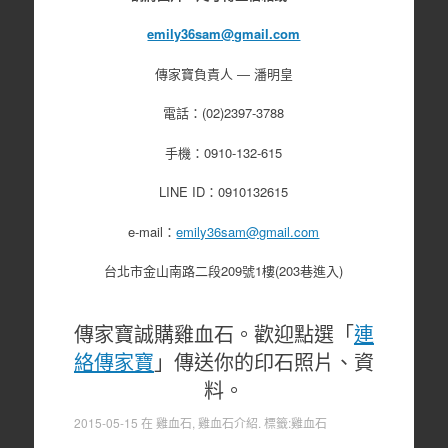
emily36sam@gmail.com
傳家寶負責人 ― 潘明皇
電話：(02)2397-3788
手機：0910-132-615
LINE ID：0910132615
e-mail：
emily36sam@gmail.com
台北市金山南路二段209號1樓(203巷進入)
傳家寶誠購雞血石。歡迎點選「
連
絡傳家寶
」傳送你的印石照片、資
料。
2015-05-15
在
雞血石
,
雞血石介紹
. 標籤:
雞血石