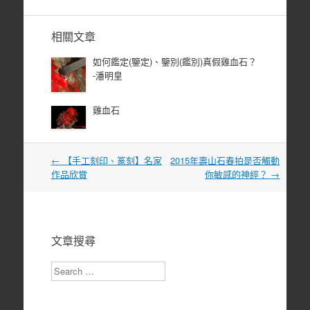
相關文章
如何鑑定(鑒定)、鑒別(鑑別)真假雞血石？
-潘明皇
雞血石
文
←
【手工刻印、篆刻】名家
2015年壽山石春拍是否觸動
章
作品欣賞
你敏感的神經？
→
導
覽
文章搜尋
Search