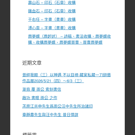
壽山石 – 印石（石章）收購
雞血石 – 印石（石章）收購
于右任 – 字畫（書畫）收購
溥心畬 – 字畫（書畫）收購
周夢蝶（周起述） – 詩稿、書法收購、周夢蝶收
購、收購周夢蝶、周夢蝶買賣、買賣周夢蝶
近期文章
曾經我眼（三）以神遇 不以目視-藏家私藏一刀鈕藝
作品展2026/5/21（四）～6/3（三）
漸翁 覆 雨公 索刻書信
啟功 書贈 雨公 之作
茮原江兆申先生爲雨公汪中先生所治諸印
臺靜農先生與汪中先生 昔日情誼
標籤雲