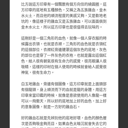
比方說這方印章有一個飄散有個方向信的繞圓圈，這
方印章的底地有五種顏色，又稱之為五族雞血，金木
水火土，而且他的順流程度的美感又夠，又是軟地老
坑的，像這樣子的雞血又是五族雞血，可以面面俱到
金木水火土，所以這方印章也是很值得去玩味的。
這剛好是一個三角形的血色，就像一個人穿衣服的時
候露出衣領，也就是衣襟，三角形的血色就是衣領紅
的這個部位，衣襟紅旁邊籠罩這個灰色的底地，灰色
的部位也是穿了一件灰色的衣袍，也就是露出這個紅
色，給人很有朝氣很有生命力的感覺，很亮眼讓人很
吸睛，這樣的印材在個人使用的時候就會給人感覺很
神氣，很有生命力。
白玉地雞血，旁邊有個圖像，這方印章就是上面頭部
有個龍頭，身上順流而下的血就是龍的身體，用這方
印章來當印鑑的時候，就像是意欲使用的人像龍一樣
可以一飛衝天，所以好的底地加上好的血色，加上好
的意象圖像，就是一方好的雞血石。
好的雞血石就是先辨別他的底地好壞，血色的顏色層
次是否夠吸金夠亮目，如果血色太暗沉就會失去它的