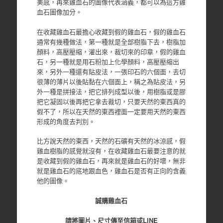
美感，再來雞血石的圖像代表涵義，都可以為這方雞
血石圖像加分。
在收藏雞血石最擔心收藏到假的雞血石，假的雞血石
通常有幾種做法，第一種就是全部樹脂下去，樹脂加
顏料，高壓壓縮，灌出來，裁切來的印章，假的雞血
石，另一種就是用石粉加上化學顏料，高壓壓縮出
來，另外一種還有貼皮法，一張印石的六個面，去切
很薄的薄片以後貼黏在六個面上，稱之為貼皮法，另
外一種是拼接法，把它排列成型以後，用樹脂或是膠
把它凝固以後再把它拿去裁切，只要天然的東西真的
假不了，所以在天然的東西裡面一定要用天然的東西
形成的角度去判別。
比方說天然的東西，天然的石礦有天然的冰涼感，假
雞血樹脂的感覺就沒有，在收藏雞血石最要注意的就
是收藏到假的雞血石，再來就是雞血石的好壞，無非
就是雞血石的底地跟血色，雞血石是否有正向的含義
他的圖像。
誠購雞血石
請將圖片、尺寸傳至信箱或LINE