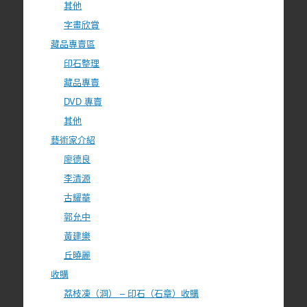
其他
字畫欣賞
藏品專賣區
印石整理
藏品專賣
DVD 專賣
其他
藝術家介紹
廖德良
李清源
古耀華
郭允中
黃建樂
丘曉麗
收購
荔枝凍（洞） – 印石（石章）收購