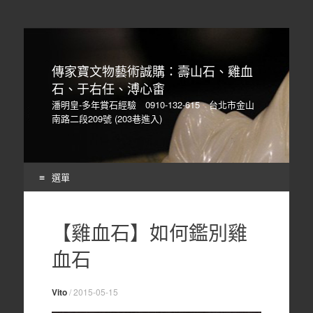
傳家寶文物藝術誠購：壽山石、雞血
石、于右任、溥心畬
潘明皇-多年賞石經驗 0910-132-615 台北市金山
南路二段209號 (203巷進入)
選單
Skip
to
【雞血石】如何鑑別雞
content
血石
Vito
/
2015-05-15