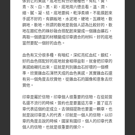
係到它的美感，底地也有分好幾種色，有紅、黃、
青、灰、白、黑、彩，底地用六德去看，溫、潤、
細、膩、凝、結，底地要純，乾淨柔順，不能摸起來
手感不好的，有鋼板地，水泥地，硬地，瓦礫地，軟
鋼地，軟地，所謂的軟地是我個人認為比較好的，軟
地在跟紅色的硃砂融合搭配起來變成一個雞血礦石，
再取一個適當的材積變成印章適合的材料，好的底地
當然要配一個好的血色。
血色有又分很多種，有暗紅，深紅亮紅血紅，銀紅，
好的血色搭配好的底地就會相得益彰，就會把印章的
美感給襯托出來，這就是判別雞血石好壞的一個標
準，欣賞雞血石渾然天成的血色美感，其實雞血石還
有另一個角度去欣賞他，從雞血石的圖像和意象去欣
賞他。
印章是屬於信物，印章個人很重要的信物，在從前簽
名還不流行的時候，簽約也是要蓋這方章，蓋了這方
章代表這個約定成立。去領錢提款也要蓋一顆章，也
就是說印章是人的代表，印就是一個人的信物，以印
章的角度去說的時候，國家有國印，個人的印章代表
個人的信物，也就是很重要的媒介。