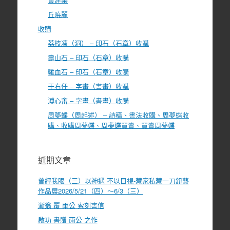
丘曉麗
收購
荔枝凍（洞） – 印石（石章）收購
壽山石 – 印石（石章）收購
雞血石 – 印石（石章）收購
于右任 – 字畫（書畫）收購
溥心畬 – 字畫（書畫）收購
周夢蝶（周起述） – 詩稿、書法收購、周夢蝶收
購、收購周夢蝶、周夢蝶買賣、買賣周夢蝶
近期文章
曾經我眼（三）以神遇 不以目視-藏家私藏一刀鈕藝
作品展2026/5/21（四）～6/3（三）
漸翁 覆 雨公 索刻書信
啟功 書贈 雨公 之作