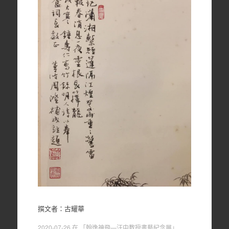
撰文者：古耀華
2020-07-26
在
「翰逸神飛—汪中教授書藝紀念展」