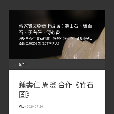
傳家寶文物藝術誠購：壽山石、雞血
石、于右任、溥心畬
潘明皇-多年賞石經驗 0910-132-615 台北市金山
南路二段209號 (203巷進入)
選單
Skip
to
鍾壽仁 周澄 合作《竹石
content
圖》
Vito
/
2020-07-26