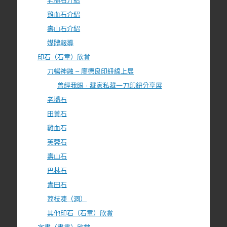
雞血石介紹
壽山石介紹
媒體報導
印石（石章）欣賞
刀暢神融 – 廖德良印紐線上展
曾經我眼 · 藏家私藏一刀印鈕分享展
老撾石
田黃石
雞血石
芙蓉石
壽山石
巴林石
青田石
荔枝凍（洞）
其他印石（石章）欣賞
字畫（書畫）欣賞