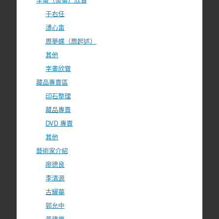
于右任
溥心畬
周夢蝶（周起述）
其他
字畫欣賞
藏品專賣區
印石整理
藏品專賣
DVD 專賣
其他
藝術家介紹
廖德良
李清源
古耀華
郭允中
黃建樂