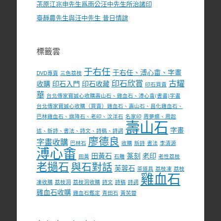
茮原江兆申先生爲雨公汪中先生所治諸印
臺靜農先生與汪中先生 昔日情誼
標籤雲
于右任
于右任、溥心畬、字畫
DVD專賣
三色荔枝
印石欣賞
古耀
收購
印石入門
印石收藏
印石買賣
華
台北傳家寶誠心收購壽山石、雞血石、溥心畬(書畫)字畫
台北傳家寶誠心收購（買賣）雞血石、壽山石、昌化雞血石、
巴林雞血石、旗降石、老印、汶洋石
名家印
周夢蝶、周起
壽山石
字畫
述、新詩、書法、詩文、詩稿、詩詞
廖德良
字畫收購
巴林石
收購
新詩
書法
李清源
溥心畬
田黃石
篆刻
老印
田黃
石雕
老性荔枝
老撾石
與石對話
芙蓉石
茶道具
荔枝凍
荔枝
雞血石
凍收購
荔枝洞
荔枝洞收購
詩文
詩稿
詩詞
雞血石收購
雞血石鑑定
青田石
黃芙蓉