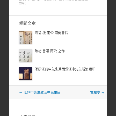
2020
.
相關文章
漸翁 覆 雨公 索刻書信
啟功 書贈 雨公 之作
茮原江兆申先生爲雨公汪中先生所治諸印
文
←
江兆申先生致汪中先生函
古驩室
→
章
導
覽