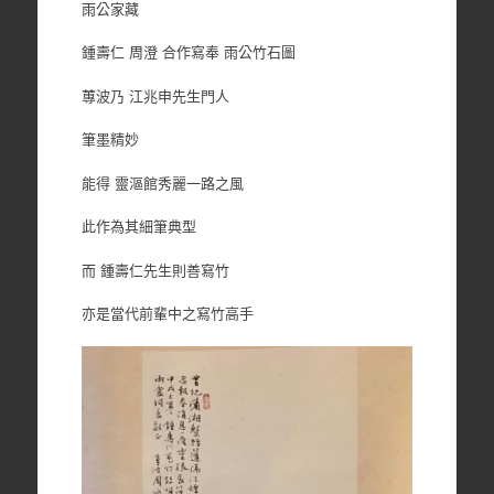
雨公家藏
鍾壽仁 周澄 合作寫奉 雨公竹石圖
蓴波乃 江兆申先生門人
筆墨精妙
能得 靈漚館秀麗一路之風
此作為其細筆典型
而 鍾壽仁先生則善寫竹
亦是當代前輩中之寫竹高手