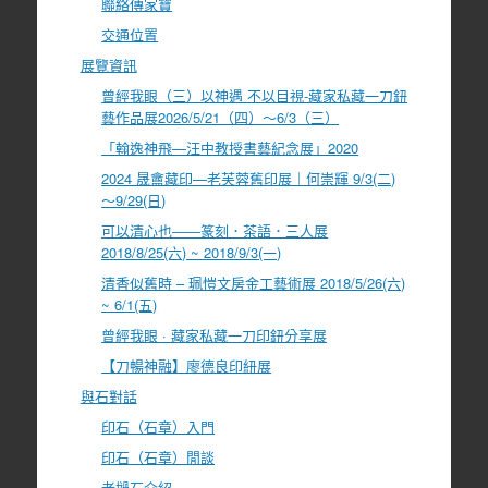
聯絡傳家寶
交通位置
展覽資訊
曾經我眼（三）以神遇 不以目視-藏家私藏一刀鈕
藝作品展2026/5/21（四）～6/3（三）
「翰逸神飛—汪中教授書藝紀念展」2020
2024 晟盦藏印—老芙蓉舊印展｜何崇輝 9/3(二)
～9/29(日)
可以清心也――篆刻．茶語．三人展
2018/8/25(六) ~ 2018/9/3(一)
清香似舊時 – 珮愷文房金工藝術展 2018/5/26(六)
~ 6/1(五)
曾經我眼 · 藏家私藏一刀印鈕分享展
【刀暢神融】廖德良印紐展
與石對話
印石（石章）入門
印石（石章）閒談
老撾石介紹