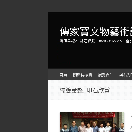
傳家寶文物藝術
潘明皇-多年賞石經驗 0910-132-615 台
Skip
首頁
關於傳家寶
展覽資訊
與石對
to
content
標籤彙整:
印石欣賞