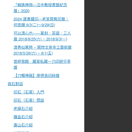
「翰逸神飛—汪中教授書藝紀念
展」2020
2024 晟盦藏印—老芙蓉舊印展｜
何崇輝 9/3(二)～9/29(日)
可以清心也――篆刻．茶語．三人
展 2018/8/25(六) ~ 2018/9/3(一)
清香似舊時 – 珮愷文房金工藝術展
2018/5/26(六) ~ 6/1(五)
曾經我眼 · 藏家私藏一刀印鈕分享
展
【刀暢神融】廖德良印紐展
與石對話
印石（石章）入門
印石（石章）閒談
老撾石介紹
雞血石介紹
壽山石介紹