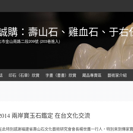
誠購：壽山石、雞血石、于右
北市金山南路二段209號 (203巷進入)
話
印石（石章）欣賞
字畫（書畫）欣賞
藏品專賣區
藝術家介紹
2014 兩岸寶玉石鑑定 在台文化交流
在此特別感謝福建省壽山石文化藝術研究會會長楊世膺一行人，特別來到傳家