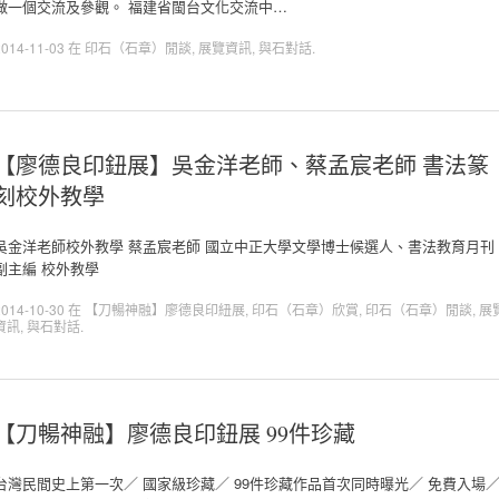
做一個交流及參觀。 福建省閩台文化交流中…
2014-11-03
在
印石（石章）閒談
,
展覽資訊
,
與石對話
.
【廖德良印鈕展】吳金洋老師、蔡孟宸老師 書法篆
刻校外教學
吳金洋老師校外教學 蔡孟宸老師 國立中正大學文學博士候選人、書法教育月刊
副主編 校外教學
2014-10-30
在
【刀暢神融】廖德良印紐展
,
印石（石章）欣賞
,
印石（石章）閒談
,
展
資訊
,
與石對話
.
【刀暢神融】廖德良印鈕展 99件珍藏
台灣民間史上第一次／ 國家級珍藏／ 99件珍藏作品首次同時曝光／ 免費入場