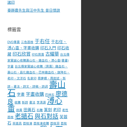
諸印
臺靜農先生與汪中先生 昔日情誼
標籤雲
于右任
于右任、
DVD專賣
三色荔枝
溥心畬、字畫收購
印石入門
印石收
印石欣賞
古耀華
藏
印石買賣
台北傳
家寶誠心收購壽山石、雞血石、溥心畬(書畫)
字畫
台北傳家寶誠心收購（買賣）雞血石、
壽山石、昌化雞血石、巴林雞血石、旗降石、
老印、汶洋石
名家印
周夢蝶、周起述、新
壽山
詩、書法、詩文、詩稿、詩詞
石
廖德
字畫收購
字畫
巴林石
溥心
良
收購
新詩
書法
李清源
畬
田黃石
篆刻
老印
田黃
石雕
老性
老撾石
與石對話
芙蓉
荔枝
石
茶道具
荔枝凍
荔枝凍收購
荔枝洞
荔枝