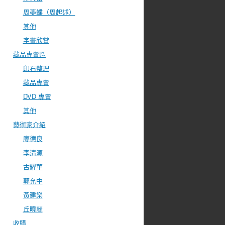
周夢蝶（周起述）
其他
字畫欣賞
藏品專賣區
印石整理
藏品專賣
DVD 專賣
其他
藝術家介紹
廖德良
李清源
古耀華
郭允中
黃建樂
丘曉麗
收購