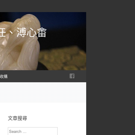
任、溥心畬
收購
文章搜尋
Search
寶