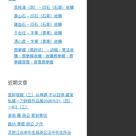
荔枝凍（洞） – 印石（石章）收購
壽山石 – 印石（石章）收購
雞血石 – 印石（石章）收購
于右任 – 字畫（書畫）收購
溥心畬 – 字畫（書畫）收購
周夢蝶（周起述） – 詩稿、書法收
購、周夢蝶收購、收購周夢蝶、周
夢蝶買賣、買賣周夢蝶
近期文章
曾經我眼（三）以神遇 不以目視-藏家
私藏一刀鈕藝作品展2026/5/21（四）
～6/3（三）
漸翁 覆 雨公 索刻書信
啟功 書贈 雨公 之作
茮原江兆申先生爲雨公汪中先生所治