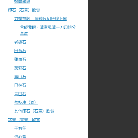
媒體報導
印石（石章）欣賞
刀暢神融 – 廖德良印紐線上展
曾經我眼 · 藏家私藏一刀印鈕分
享展
老撾石
田黃石
雞血石
芙蓉石
壽山石
巴林石
青田石
荔枝凍（洞）
其他印石（石章）欣賞
字畫（書畫）欣賞
于右任
溥心畬