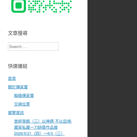
文章搜尋
Search
快速連結
首頁
關於傳家寶
聯絡傳家寶
交通位置
展覽資訊
曾經我眼（三）以神遇 不以目視-
藏家私藏一刀鈕藝作品展
2026/5/21（四）～6/3（三）