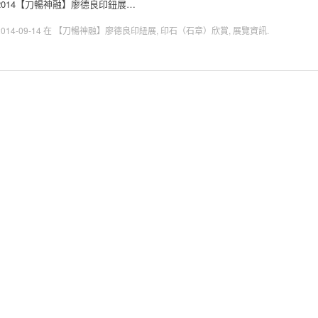
2014【刀暢神融】廖德良印鈕展…
2014-09-14
在
【刀暢神融】廖德良印紐展
,
印石（石章）欣賞
,
展覽資訊
.