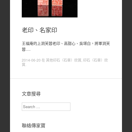
老印、名家印
王福庵的上洞芙蓉老印、高甜心、吳堪白，將軍洞芙
蓉….
2014-06-20
在
其他印石（石章）欣賞
,
印石（石章）欣
賞
.
文章搜尋
Search
聯絡傳家寶