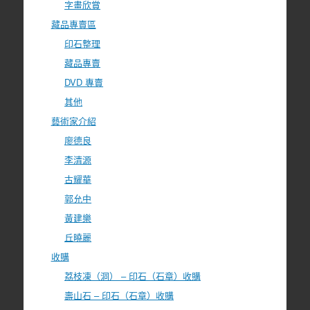
字畫欣賞
藏品專賣區
印石整理
藏品專賣
DVD 專賣
其他
藝術家介紹
廖德良
李清源
古耀華
郭允中
黃建樂
丘曉麗
收購
荔枝凍（洞） – 印石（石章）收購
壽山石 – 印石（石章）收購