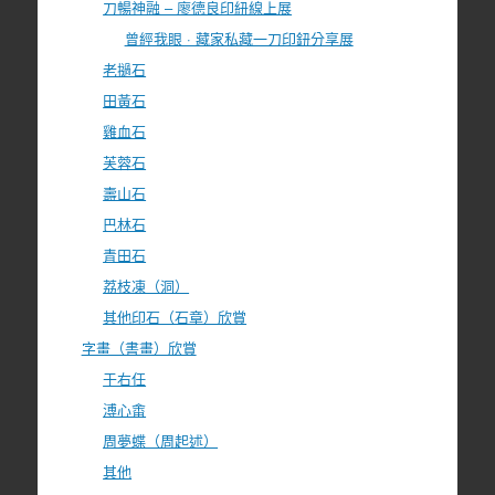
刀暢神融 – 廖德良印紐線上展
曾經我眼 · 藏家私藏一刀印鈕分享展
老撾石
田黃石
雞血石
芙蓉石
壽山石
巴林石
青田石
荔枝凍（洞）
其他印石（石章）欣賞
字畫（書畫）欣賞
于右任
溥心畬
周夢蝶（周起述）
其他