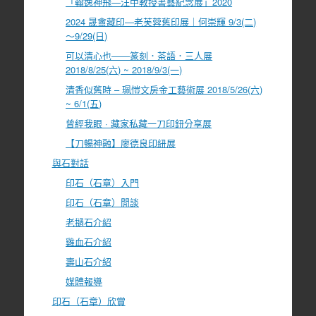
「翰逸神飛—汪中教授書藝紀念展」2020
2024 晟盦藏印—老芙蓉舊印展｜何崇輝 9/3(二)
～9/29(日)
可以清心也――篆刻．茶語．三人展
2018/8/25(六) ~ 2018/9/3(一)
清香似舊時 – 珮愷文房金工藝術展 2018/5/26(六)
~ 6/1(五)
曾經我眼 · 藏家私藏一刀印鈕分享展
【刀暢神融】廖德良印紐展
與石對話
印石（石章）入門
印石（石章）閒談
老撾石介紹
雞血石介紹
壽山石介紹
媒體報導
印石（石章）欣賞