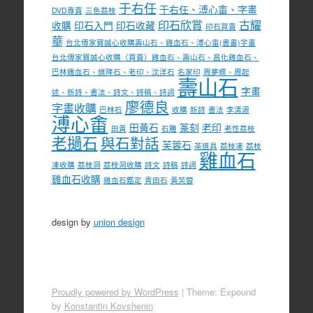
于右任
于右任、溥心畬、字畫
DVD專賣
三色荔枝
印石欣賞
古耀
收購
印石入門
印石收藏
印石買賣
華
台北傳家寶誠心收購壽山石、雞血石、溥心畬(書畫)字畫
台北傳家寶誠心收購（買賣）雞血石、壽山石、昌化雞血石、
巴林雞血石、旗降石、老印、汶洋石
名家印
周夢蝶、周起
壽山石
字畫
述、新詩、書法、詩文、詩稿、詩詞
廖德良
字畫收購
巴林石
收購
新詩
書法
李清源
溥心畬
田黃石
篆刻
老印
田黃
石雕
老性荔枝
老撾石
與石對話
芙蓉石
茶道具
荔枝凍
荔枝
雞血石
凍收購
荔枝洞
荔枝洞收購
詩文
詩稿
詩詞
雞血石收購
雞血石鑑定
青田石
黃芙蓉
design by
union design
Proudly powered by WordPress
|
Theme: Expound
by
Konstantin Kovshenin