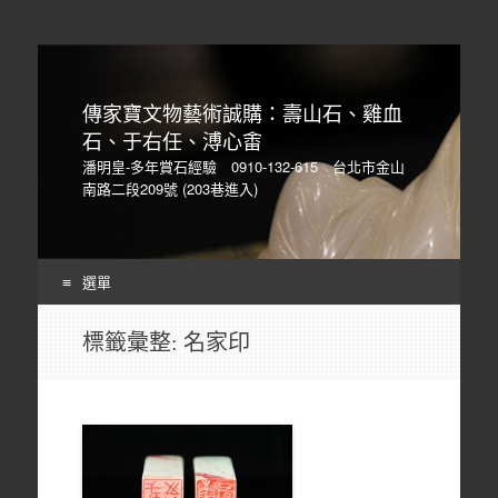
傳家寶文物藝術誠購：壽山石、雞血
石、于右任、溥心畬
潘明皇-多年賞石經驗 0910-132-615 台北市金山
南路二段209號 (203巷進入)
選單
Skip
標籤彙整:
名家印
to
content