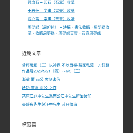
雞血石 – 印石（石章）收購
于右任 – 字畫（書畫）收購
溥心畬 – 字畫（書畫）收購
周夢蝶（周起述） – 詩稿、書法收購、周夢蝶收
購、收購周夢蝶、周夢蝶買賣、買賣周夢蝶
近期文章
曾經我眼（三）以神遇 不以目視-藏家私藏一刀鈕藝
作品展2026/5/21（四）～6/3（三）
漸翁 覆 雨公 索刻書信
啟功 書贈 雨公 之作
茮原江兆申先生爲雨公汪中先生所治諸印
臺靜農先生與汪中先生 昔日情誼
標籤雲