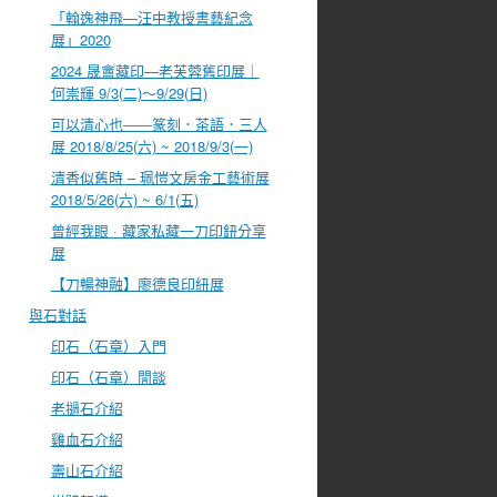
「翰逸神飛—汪中教授書藝紀念
展」2020
2024 晟盦藏印—老芙蓉舊印展｜
何崇輝 9/3(二)～9/29(日)
可以清心也――篆刻．茶語．三人
展 2018/8/25(六) ~ 2018/9/3(一)
清香似舊時 – 珮愷文房金工藝術展
2018/5/26(六) ~ 6/1(五)
曾經我眼 · 藏家私藏一刀印鈕分享
展
【刀暢神融】廖德良印紐展
與石對話
印石（石章）入門
印石（石章）閒談
老撾石介紹
雞血石介紹
壽山石介紹