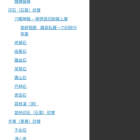
媒體報導
印石（石章）欣賞
刀暢神融 – 廖德良印紐線上展
曾經我眼 · 藏家私藏一刀印鈕分
享展
老撾石
田黃石
雞血石
芙蓉石
壽山石
巴林石
青田石
荔枝凍（洞）
其他印石（石章）欣賞
字畫（書畫）欣賞
于右任
溥心畬