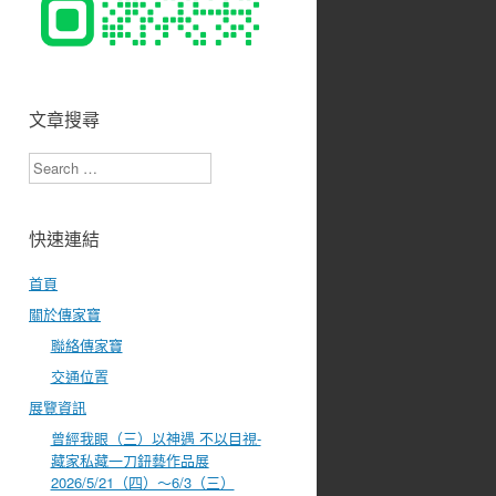
文章搜尋
Search
快速連結
首頁
關於傳家寶
聯絡傳家寶
交通位置
展覽資訊
曾經我眼（三）以神遇 不以目視-
藏家私藏一刀鈕藝作品展
2026/5/21（四）～6/3（三）