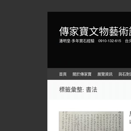
傳家寶文物藝術
潘明皇-多年賞石經驗 0910-132-615 台
Skip
首頁
關於傳家寶
展覽資訊
與石對
to
content
標籤彙整:
書法