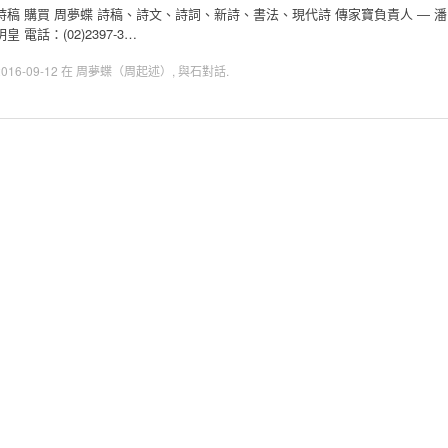
詩稿 購買 周夢蝶 詩稿、詩文、詩詞、新詩、書法、現代詩 傳家寶負責人 ― 潘
明皇 電話：(02)2397-3…
2016-09-12
在
周夢蝶（周起述）
,
與石對話
.