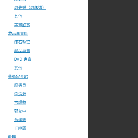
周夢蝶（周起述）
其他
字畫欣賞
藏品專賣區
印石整理
藏品專賣
DVD 專賣
其他
藝術家介紹
廖德良
李清源
古耀華
郭允中
黃建樂
丘曉麗
收購