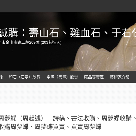
誠購：壽山石、雞血石、于右
北市金山南路二段209號 (203巷進入)
話
印石（石章）欣賞
字畫（書畫）欣賞
藏品專賣區
藝術家介紹
周夢蝶（周起述） – 詩稿、書法收購、周夢蝶收購
收購周夢蝶、周夢蝶買賣、買賣周夢蝶