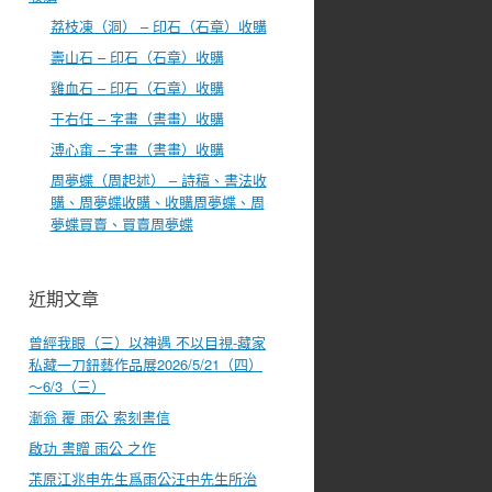
荔枝凍（洞） – 印石（石章）收購
壽山石 – 印石（石章）收購
雞血石 – 印石（石章）收購
于右任 – 字畫（書畫）收購
溥心畬 – 字畫（書畫）收購
周夢蝶（周起述） – 詩稿、書法收
購、周夢蝶收購、收購周夢蝶、周
夢蝶買賣、買賣周夢蝶
近期文章
曾經我眼（三）以神遇 不以目視-藏家
私藏一刀鈕藝作品展2026/5/21（四）
～6/3（三）
漸翁 覆 雨公 索刻書信
啟功 書贈 雨公 之作
茮原江兆申先生爲雨公汪中先生所治