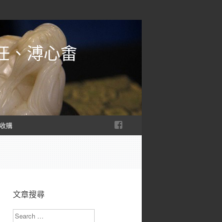
任、溥心畬
收購
、
文章搜尋
Search