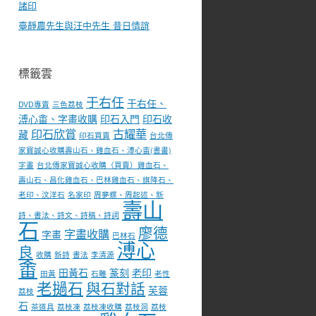
諸印
臺靜農先生與汪中先生 昔日情誼
標籤雲
于右任
于右任、
DVD專賣
三色荔枝
溥心畬、字畫收購
印石入門
印石收
印石欣賞
古耀華
藏
印石買賣
台北傳
家寶誠心收購壽山石、雞血石、溥心畬(書畫)
字畫
台北傳家寶誠心收購（買賣）雞血石、
壽山石、昌化雞血石、巴林雞血石、旗降石、
老印、汶洋石
名家印
周夢蝶、周起述、新
壽山
詩、書法、詩文、詩稿、詩詞
石
廖德
字畫收購
字畫
巴林石
溥心
良
收購
新詩
書法
李清源
畬
田黃石
篆刻
老印
田黃
石雕
老性
老撾石
與石對話
芙蓉
荔枝
石
茶道具
荔枝凍
荔枝凍收購
荔枝洞
荔枝