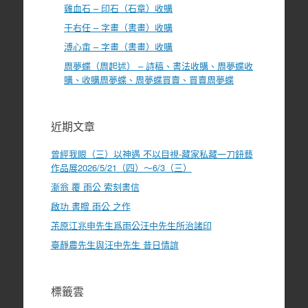
雞血石 – 印石（石章）收購
于右任 – 字畫（書畫）收購
溥心畬 – 字畫（書畫）收購
周夢蝶（周起述） – 詩稿、書法收購、周夢蝶收
購、收購周夢蝶、周夢蝶買賣、買賣周夢蝶
近期文章
曾經我眼（三）以神遇 不以目視-藏家私藏一刀鈕藝
作品展2026/5/21（四）～6/3（三）
漸翁 覆 雨公 索刻書信
啟功 書贈 雨公 之作
茮原江兆申先生爲雨公汪中先生所治諸印
臺靜農先生與汪中先生 昔日情誼
標籤雲