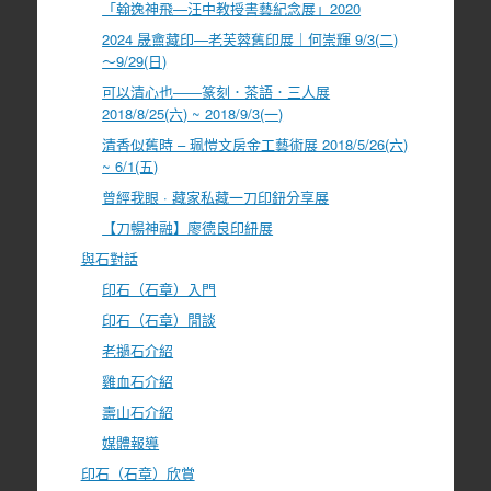
「翰逸神飛—汪中教授書藝紀念展」2020
2024 晟盦藏印—老芙蓉舊印展｜何崇輝 9/3(二)
～9/29(日)
可以清心也――篆刻．茶語．三人展
2018/8/25(六) ~ 2018/9/3(一)
清香似舊時 – 珮愷文房金工藝術展 2018/5/26(六)
~ 6/1(五)
曾經我眼 · 藏家私藏一刀印鈕分享展
【刀暢神融】廖德良印紐展
與石對話
印石（石章）入門
印石（石章）閒談
老撾石介紹
雞血石介紹
壽山石介紹
媒體報導
印石（石章）欣賞