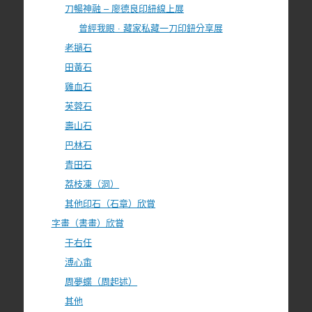
刀暢神融 – 廖德良印紐線上展
曾經我眼 · 藏家私藏一刀印鈕分享展
老撾石
田黃石
雞血石
芙蓉石
壽山石
巴林石
青田石
荔枝凍（洞）
其他印石（石章）欣賞
字畫（書畫）欣賞
于右任
溥心畬
周夢蝶（周起述）
其他