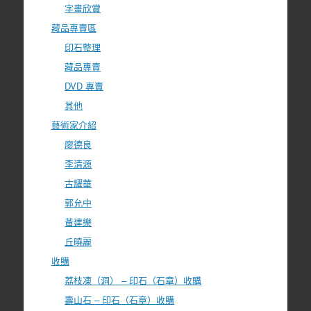
字畫欣賞
藏品專賣區
印石整理
藏品專賣
DVD 專賣
其他
藝術家介紹
廖德良
李清源
古耀華
郭允中
黃建樂
丘曉麗
收購
荔枝凍（洞） – 印石（石章）收購
壽山石 – 印石（石章）收購