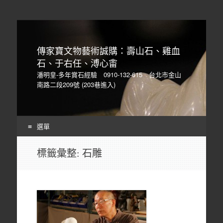
傳家寶文物藝術誠購：壽山石、雞血
石、于右任、溥心畬
潘明皇-多年賞石經驗 0910-132-615 台北市金山
南路二段209號 (203巷進入)
選單
Skip
標籤彙整:
石雕
to
content