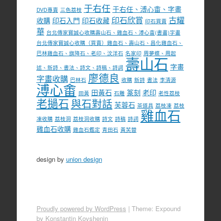
于右任
于右任、溥心畬、字畫
DVD專賣
三色荔枝
印石欣賞
古耀
收購
印石入門
印石收藏
印石買賣
華
台北傳家寶誠心收購壽山石、雞血石、溥心畬(書畫)字畫
台北傳家寶誠心收購（買賣）雞血石、壽山石、昌化雞血石、
巴林雞血石、旗降石、老印、汶洋石
名家印
周夢蝶、周起
壽山石
字畫
述、新詩、書法、詩文、詩稿、詩詞
廖德良
字畫收購
巴林石
收購
新詩
書法
李清源
溥心畬
田黃石
篆刻
老印
田黃
石雕
老性荔枝
老撾石
與石對話
芙蓉石
茶道具
荔枝凍
荔枝
雞血石
凍收購
荔枝洞
荔枝洞收購
詩文
詩稿
詩詞
雞血石收購
雞血石鑑定
青田石
黃芙蓉
design by
union design
Proudly powered by WordPress
|
Theme: Expound
by
Konstantin Kovshenin