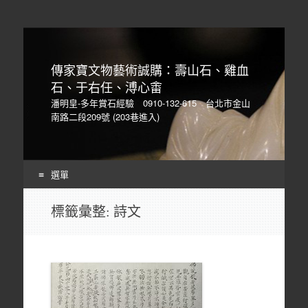
傳家寶文物藝術誠購：壽山石、雞血
石、于右任、溥心畬
潘明皇-多年賞石經驗 0910-132-615 台北市金山
南路二段209號 (203巷進入)
選單
Skip
標籤彙整:
詩文
to
content