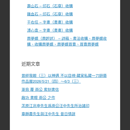
壽山石 – 印石（石章）收購
雞血石 – 印石（石章）收購
于右任 – 字畫（書畫）收購
溥心畬 – 字畫（書畫）收購
周夢蝶（周起述） – 詩稿、書法收購、周夢蝶收
購、收購周夢蝶、周夢蝶買賣、買賣周夢蝶
近期文章
曾經我眼（三）以神遇 不以目視-藏家私藏一刀鈕藝
作品展2026/5/21（四）～6/3（三）
漸翁 覆 雨公 索刻書信
啟功 書贈 雨公 之作
茮原江兆申先生爲雨公汪中先生所治諸印
臺靜農先生與汪中先生 昔日情誼