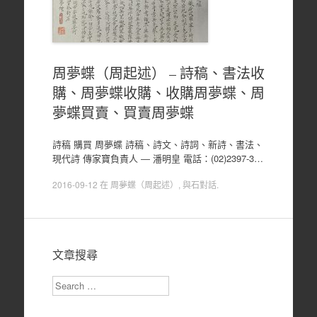
周夢蝶（周起述） – 詩稿、書法收
購、周夢蝶收購、收購周夢蝶、周
夢蝶買賣、買賣周夢蝶
詩稿 購買 周夢蝶 詩稿、詩文、詩詞、新詩、書法、
現代詩 傳家寶負責人 ― 潘明皇 電話：(02)2397-3…
2016-09-12
在
周夢蝶（周起述）
,
與石對話
.
文章搜尋
Search