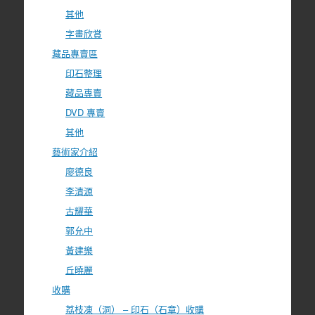
其他
字畫欣賞
藏品專賣區
印石整理
藏品專賣
DVD 專賣
其他
藝術家介紹
廖德良
李清源
古耀華
郭允中
黃建樂
丘曉麗
收購
荔枝凍（洞） – 印石（石章）收購