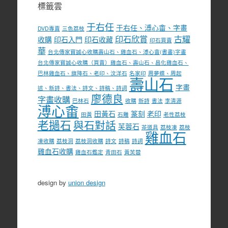
標籤雲
于右任
于右任、溥心畬、字畫
DVD專賣
三色荔枝
印石欣賞
古耀
收購
印石入門
印石收藏
印石買賣
華
台北傳家寶誠心收購壽山石、雞血石、溥心畬(書畫)字畫
台北傳家寶誠心收購（買賣）雞血石、壽山石、昌化雞血石、
巴林雞血石、旗降石、老印、汶洋石
名家印
周夢蝶、周起
壽山石
字畫
述、新詩、書法、詩文、詩稿、詩詞
廖德良
字畫收購
巴林石
收購
新詩
書法
李清源
溥心畬
田黃石
篆刻
老印
田黃
石雕
老性荔枝
老撾石
與石對話
芙蓉石
茶道具
荔枝凍
荔枝
雞血石
凍收購
荔枝洞
荔枝洞收購
詩文
詩稿
詩詞
雞血石收購
雞血石鑑定
青田石
黃芙蓉
design by
union design