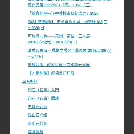
藝作品展2026/5/21（四）～6/3（三）
「翰逸神飛—汪中教授書藝紀念展」2020
2024 晟盦藏印—老芙蓉舊印展｜何崇輝 9/3(二)
～9/29(日)
可以清心也――篆刻．茶語．三人展
2018/8/25(六) ~ 2018/9/3(一)
清香似舊時 – 珮愷文房金工藝術展 2018/5/26(六)
~ 6/1(五)
曾經我眼 · 藏家私藏一刀印鈕分享展
【刀暢神融】廖德良印紐展
與石對話
印石（石章）入門
印石（石章）閒談
老撾石介紹
雞血石介紹
壽山石介紹
媒體報導