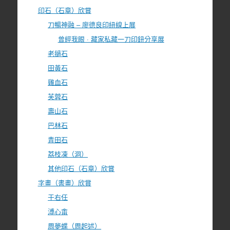
印石（石章）欣賞
刀暢神融 – 廖德良印紐線上展
曾經我眼 · 藏家私藏一刀印鈕分享展
老撾石
田黃石
雞血石
芙蓉石
壽山石
巴林石
青田石
荔枝凍（洞）
其他印石（石章）欣賞
字畫（書畫）欣賞
于右任
溥心畬
周夢蝶（周起述）