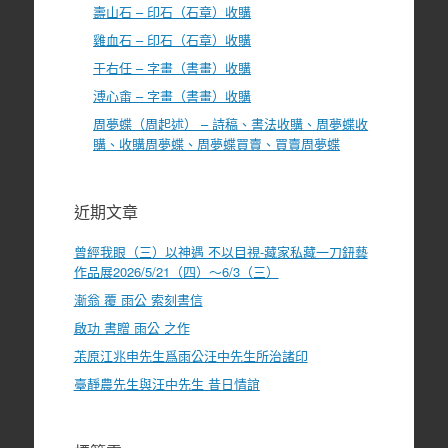
壽山石 – 印石（石章）收購
雞血石 – 印石（石章）收購
于右任 – 字畫（書畫）收購
溥心畬 – 字畫（書畫）收購
周夢蝶（周起述） – 詩稿、書法收購、周夢蝶收
購、收購周夢蝶、周夢蝶買賣、買賣周夢蝶
近期文章
曾經我眼（三）以神遇 不以目視-藏家私藏一刀鈕藝
作品展2026/5/21（四）～6/3（三）
漸翁 覆 雨公 索刻書信
啟功 書贈 雨公 之作
茮原江兆申先生爲雨公汪中先生所治諸印
臺靜農先生與汪中先生 昔日情誼