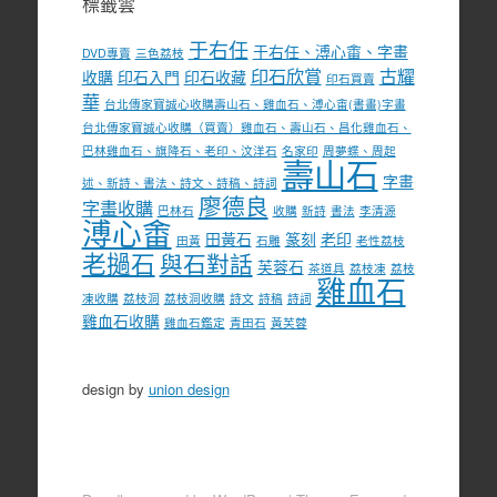
標籤雲
于右任
于右任、溥心畬、字畫
DVD專賣
三色荔枝
印石欣賞
古耀
收購
印石入門
印石收藏
印石買賣
華
台北傳家寶誠心收購壽山石、雞血石、溥心畬(書畫)字畫
台北傳家寶誠心收購（買賣）雞血石、壽山石、昌化雞血石、
巴林雞血石、旗降石、老印、汶洋石
名家印
周夢蝶、周起
壽山石
字畫
述、新詩、書法、詩文、詩稿、詩詞
廖德良
字畫收購
巴林石
收購
新詩
書法
李清源
溥心畬
田黃石
篆刻
老印
田黃
石雕
老性荔枝
老撾石
與石對話
芙蓉石
茶道具
荔枝凍
荔枝
雞血石
凍收購
荔枝洞
荔枝洞收購
詩文
詩稿
詩詞
雞血石收購
雞血石鑑定
青田石
黃芙蓉
design by
union design