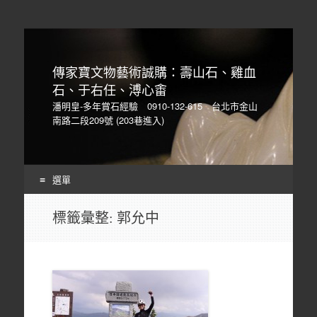
傳家寶文物藝術誠購：壽山石、雞血
石、于右任、溥心畬
潘明皇-多年賞石經驗 0910-132-615 台北市金山
南路二段209號 (203巷進入)
選單
Skip
標籤彙整:
郭允中
to
content