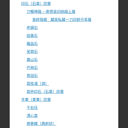
印石（石章）欣賞
刀暢神融 – 廖德良印紐線上展
曾經我眼 · 藏家私藏一刀印鈕分享展
老撾石
田黃石
雞血石
芙蓉石
壽山石
巴林石
青田石
荔枝凍（洞）
其他印石（石章）欣賞
字畫（書畫）欣賞
于右任
溥心畬
周夢蝶（周起述）