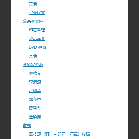
其他
字畫欣賞
藏品專賣區
印石整理
藏品專賣
DVD 專賣
其他
藝術家介紹
廖德良
李清源
古耀華
郭允中
黃建樂
丘曉麗
收購
荔枝凍（洞） – 印石（石章）收購