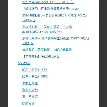
藝作品展2026/5/21（四）～6/3（三）
「翰逸神飛—汪中教授書藝紀念展」2020
2024 晟盦藏印—老芙蓉舊印展｜何崇輝 9/3(二)
～9/29(日)
可以清心也――篆刻．茶語．三人展
2018/8/25(六) ~ 2018/9/3(一)
清香似舊時 – 珮愷文房金工藝術展 2018/5/26(六)
~ 6/1(五)
曾經我眼 · 藏家私藏一刀印鈕分享展
【刀暢神融】廖德良印紐展
與石對話
印石（石章）入門
印石（石章）閒談
老撾石介紹
雞血石介紹
壽山石介紹
媒體報導