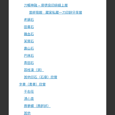
刀暢神融 – 廖德良印紐線上展
曾經我眼 · 藏家私藏一刀印鈕分享展
老撾石
田黃石
雞血石
芙蓉石
壽山石
巴林石
青田石
荔枝凍（洞）
其他印石（石章）欣賞
字畫（書畫）欣賞
于右任
溥心畬
周夢蝶（周起述）
其他