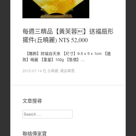
每週三精品【黃芙蓉】送福扇形
擺件(丘曉麗) NT$ 52,000
【雕飾】財福自天來 【尺寸】9.5 x 5 x 1cm 【邊
款】曉麗 【重量】102g 【售價】…
2015-07-14
在
丘曉麗
,
藏品專賣
.
文章搜尋
Search
聯絡傳家寶