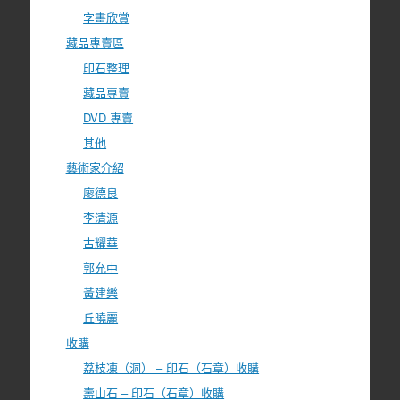
字畫欣賞
藏品專賣區
印石整理
藏品專賣
DVD 專賣
其他
藝術家介紹
廖德良
李清源
古耀華
郭允中
黃建樂
丘曉麗
收購
荔枝凍（洞） – 印石（石章）收購
壽山石 – 印石（石章）收購