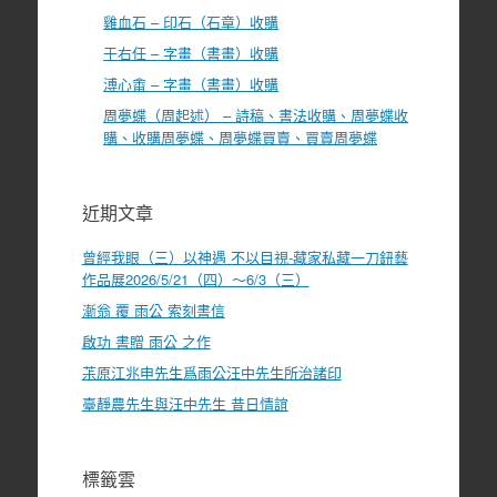
雞血石 – 印石（石章）收購
于右任 – 字畫（書畫）收購
溥心畬 – 字畫（書畫）收購
周夢蝶（周起述） – 詩稿、書法收購、周夢蝶收
購、收購周夢蝶、周夢蝶買賣、買賣周夢蝶
近期文章
曾經我眼（三）以神遇 不以目視-藏家私藏一刀鈕藝
作品展2026/5/21（四）～6/3（三）
漸翁 覆 雨公 索刻書信
啟功 書贈 雨公 之作
茮原江兆申先生爲雨公汪中先生所治諸印
臺靜農先生與汪中先生 昔日情誼
標籤雲