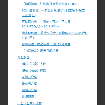
「翰逸神飛—汪中教授書藝紀念展」2020
2024 晟盦藏印—老芙蓉舊印展｜何崇輝 9/3(二)
～9/29(日)
可以清心也――篆刻．茶語．三人展
2018/8/25(六) ~ 2018/9/3(一)
清香似舊時 – 珮愷文房金工藝術展 2018/5/26(六)
~ 6/1(五)
曾經我眼 · 藏家私藏一刀印鈕分享展
【刀暢神融】廖德良印紐展
與石對話
印石（石章）入門
印石（石章）閒談
老撾石介紹
雞血石介紹
壽山石介紹
媒體報導
印石（石章）欣賞