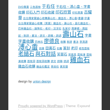
于右任
于右任、溥心畬、字畫
DVD專賣
三色荔枝
印石欣賞
古耀
收購
印石入門
印石收藏
印石買賣
華
台北傳家寶誠心收購壽山石、雞血石、溥心畬(書畫)字畫
台北傳家寶誠心收購（買賣）雞血石、壽山石、昌化雞血石、
巴林雞血石、旗降石、老印、汶洋石
名家印
周夢蝶、周起
壽山石
字畫
述、新詩、書法、詩文、詩稿、詩詞
廖德良
字畫收購
巴林石
收購
新詩
書法
李清源
溥心畬
田黃石
篆刻
老印
田黃
石雕
老性荔枝
老撾石
與石對話
芙蓉石
茶道具
荔枝凍
荔枝
雞血石
凍收購
荔枝洞
荔枝洞收購
詩文
詩稿
詩詞
雞血石收購
雞血石鑑定
青田石
黃芙蓉
design by
union design
Proudly powered by WordPress
|
Theme: Expound