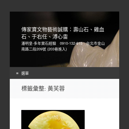
傳家寶文物藝術誠購：壽山石、雞血
石、于右任、溥心畬
潘明皇-多年賞石經驗 0910-132-615 台北市金山
南路二段209號 (203巷進入)
選單
Skip
標籤彙整:
黃芙蓉
to
content