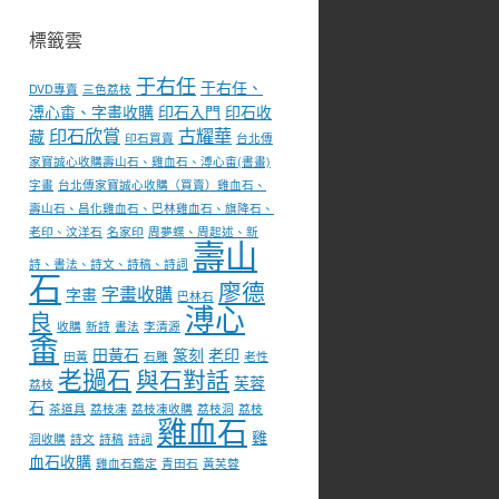
標籤雲
于右任
于右任、
DVD專賣
三色荔枝
溥心畬、字畫收購
印石入門
印石收
印石欣賞
古耀華
藏
印石買賣
台北傳
家寶誠心收購壽山石、雞血石、溥心畬(書畫)
字畫
台北傳家寶誠心收購（買賣）雞血石、
壽山石、昌化雞血石、巴林雞血石、旗降石、
老印、汶洋石
名家印
周夢蝶、周起述、新
壽山
詩、書法、詩文、詩稿、詩詞
石
廖德
字畫收購
字畫
巴林石
溥心
良
收購
新詩
書法
李清源
畬
田黃石
篆刻
老印
田黃
石雕
老性
老撾石
與石對話
芙蓉
荔枝
石
茶道具
荔枝凍
荔枝凍收購
荔枝洞
荔枝
雞血石
雞
洞收購
詩文
詩稿
詩詞
血石收購
雞血石鑑定
青田石
黃芙蓉