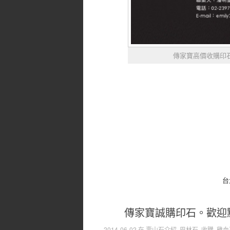
傳家寶高價收購印
台
傳家寶誠購印石。歡迎
2014-06-02
在
壽山石介紹
,
巴林石
,
收購
,
雞血