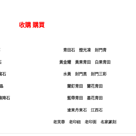
收購 購買
萃
青田石
燈光凍
封門青
石
黃金耀
黃果青田
白果青田
窩石
水黃
封門黑
封門三彩
晶
蘭釘青田
蘭花青田
旗降石
藍帶青田
墨花青田
遼東丹東石
江西石
老芙蓉
老印鈕
老印面
名家篆刻