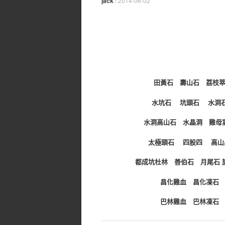
jack
/
2014-06-02
田黃石
壽山石 荔枝
水坑石 坑頭石 水洞
水洞高山石
水晶洞 雞母
太極頭石 四股四 高山
都成坑杜林
善伯石 月尾石 
昌化雞血
昌化凍石
巴林雞血
巴林凍石