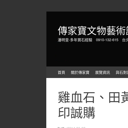
傳家寶文物藝術
潘明皇-多年賞石經驗 0910-132-615 台
Skip
首頁
關於傳家寶
展覽資訊
與石對
to
content
雞血石、田
印誠購