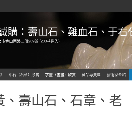
誠購：壽山石、雞血石、于右
北市金山南路二段209號 (203巷進入)
話
印石（石章）欣賞
字畫（書畫）欣賞
藏品專賣區
藝術家介紹
黃、壽山石、石章、老