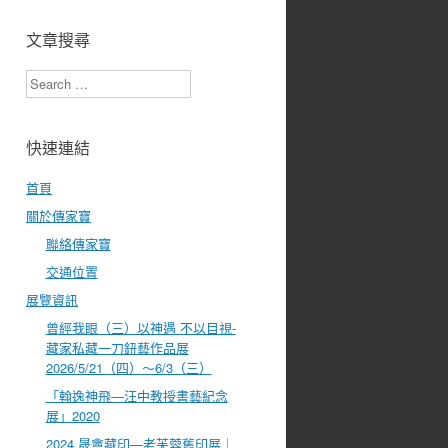
文章搜尋
Search
快速連結
首頁
關於傳家寶
聯絡傳家寶
交通位置
展覽資訊
曾經我眼（三）以神遇 不以目視-
藏家私藏一刀鈕藝作品展
2026/5/21（四）～6/3（三）
「翰逸神飛—汪中教授書藝紀念
展」2020
2024 晟盦藏印—老芙蓉舊印展｜