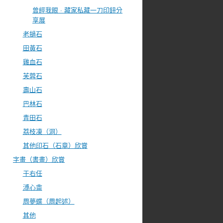
曾經我眼 · 藏家私藏一刀印鈕分
享展
老撾石
田黃石
雞血石
芙蓉石
壽山石
巴林石
青田石
荔枝凍（洞）
其他印石（石章）欣賞
字畫（書畫）欣賞
于右任
溥心畬
周夢蝶（周起述）
其他