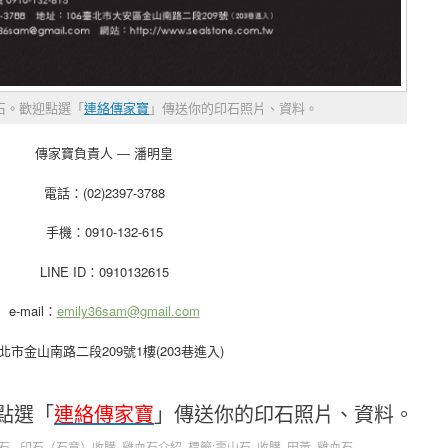
石。歡迎點選「
連絡傳家寶
」傳送你的印石照片、資料。
傳家寶負責人 ― 潘明皇
電話：(02)2397-3788
手機：0910-132-615
LINE ID：0910132615
e-mail：
emily36sam@gmail.com
北市金山南路二段209號1樓(203巷進入)
點選「
連絡傳家寶
」傳送你的印石照片、資料。
石 - 印石（石章）收購
,
雞血石介紹
. 標籤:
壽山石
,
收購
,
田黃
,
雞血石