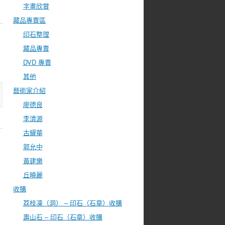
字畫欣賞
藏品專賣區
印石整理
藏品專賣
DVD 專賣
其他
藝術家介紹
廖德良
李清源
古耀華
郭允中
黃建樂
丘曉麗
收購
荔枝凍（洞） – 印石（石章）收購
壽山石 – 印石（石章）收購