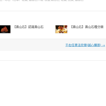
【壽山石】認識壽山石
【壽山石】壽山石種分類
于右任書法欣賞(誠心購買)
→