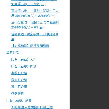
何崇輝 9/3(二)～9/29(日)
可以清心也――篆刻．茶語．三人
展 2018/8/25(六) ~ 2018/9/3(一)
清香似舊時 – 珮愷文房金工藝術展
2018/5/26(六) ~ 6/1(五)
曾經我眼 · 藏家私藏一刀印鈕分享
展
【刀暢神融】廖德良印紐展
與石對話
印石（石章）入門
印石（石章）閒談
老撾石介紹
雞血石介紹
壽山石介紹
媒體報導
印石（石章）欣賞
刀暢神融 – 廖德良印紐線上展