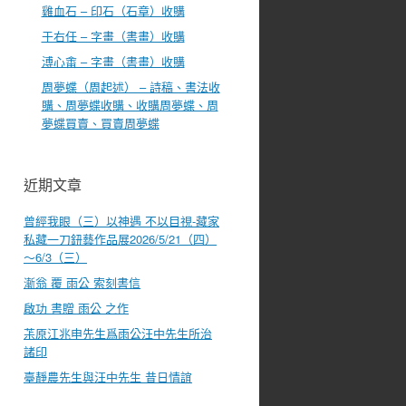
雞血石 – 印石（石章）收購
于右任 – 字畫（書畫）收購
溥心畬 – 字畫（書畫）收購
周夢蝶（周起述） – 詩稿、書法收
購、周夢蝶收購、收購周夢蝶、周
夢蝶買賣、買賣周夢蝶
近期文章
曾經我眼（三）以神遇 不以目視-藏家
私藏一刀鈕藝作品展2026/5/21（四）
～6/3（三）
漸翁 覆 雨公 索刻書信
啟功 書贈 雨公 之作
茮原江兆申先生爲雨公汪中先生所治
諸印
臺靜農先生與汪中先生 昔日情誼